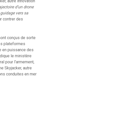
er, autre innovation
rajectoire d’un drone
 guidage vers sa
ur contrer des
sont conçus de sorte
des plateformes
ée en puissance des
dique le ministère
al pour l’armement,
e Skyjacker, autre
ons conduites en mer