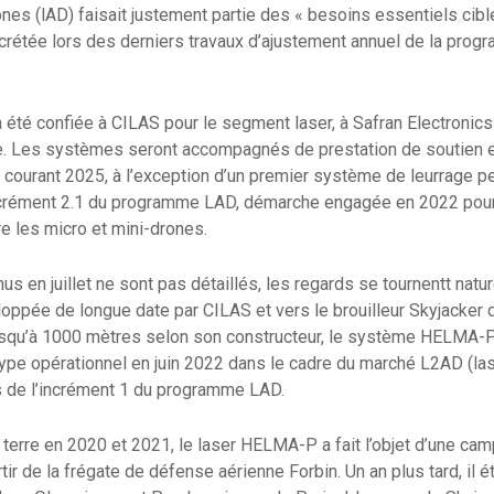
rones (lAD) faisait justement partie des « besoins essentiels cib
écrétée lors des derniers travaux d’ajustement annuel de la progr
a été confiée à CILAS pour le segment laser, à Safran Electronic
. Les systèmes seront accompagnés de prestation de soutien e
 courant 2025, à l’exception d’un premier système de leurrage p
’incrément 2.1 du programme LAD, démarche engagée en 2022 pou
e les micro et mini-drones.
s en juillet ne sont pas détaillés, les regards se tournentt natu
pée de longue date par CILAS et vers le brouilleur Skyjacker dé
jusqu’à 1000 mètres selon son constructeur, le système HELMA-P
pe opérationnel en juin 2022 dans le cadre du marché L2AD (lase
ns de l’incrément 1 du programme LAD.
terre en 2020 et 2021, le laser HELMA-P a fait l’objet d’une ca
tir de la frégate de défense aérienne Forbin. Un an plus tard, il 