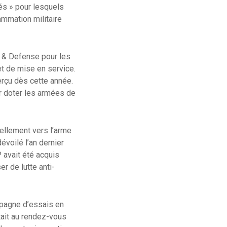
lés » pour lesquels
ammation militaire
s & Defense pour les
t de mise en service.
erçu dès cette année.
r doter les armées de
rellement vers l’arme
voilé l’an dernier
 avait été acquis
r de lutte anti-
mpagne d’essais en
était au rendez-vous