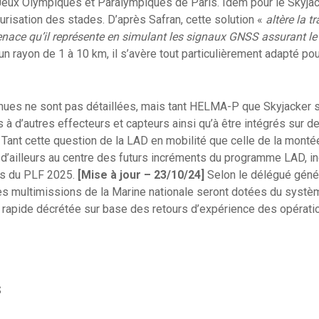
Jeux Olympiques et Paralympiques de Paris. Idem pour le Skyjack
urisation des stades. D’après Safran, cette solution «
altère la t
enace qu’il représente en simulant les signaux GNSS assurant le
un rayon de 1 à 10 km, il s’avère tout particulièrement adapté po
enues ne sont pas détaillées, mais tant HELMA-P que Skyjacker 
s à d’autres effecteurs et capteurs ainsi qu’à être intégrés sur 
. Tant cette question de la LAD en mobilité que celle de la mont
 d’ailleurs au centre des futurs incréments du programme LAD, in
rs du PLF 2025.
[Mise à jour – 23/10/24]
Selon le délégué génér
es multimissions de la Marine nationale seront dotées du systèm
 rapide décrétée sur base des retours d’expérience des opérati
S