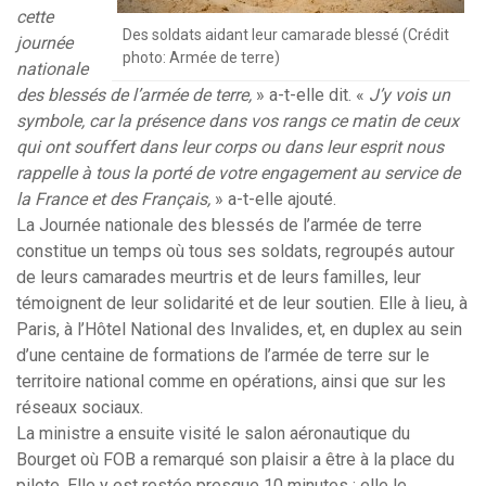
cette
Des soldats aidant leur camarade blessé (Crédit
journée
photo: Armée de terre)
nati
o
nale
des blessés de l’armée de terre,
» a-t-elle dit. «
J’y vois un
symbole, car la présence dans vos rangs ce matin de ceux
qui ont souffert dans leur corps ou dans leur esprit nous
rappelle à tous la porté de votre engagement au se
r
vice de
la France et des Français,
» a-t-elle ajouté.
La Journée nationale des blessés de l’armée de terre
constitue un temps où tous ses soldats, regroupés autour
de leurs camarades meurtris et de leurs familles, leur
témoignent de leur solidarité et de leur soutien. Elle à lieu, à
Paris, à l’Hôtel National des Invalides, et, en duplex au sein
d’une centaine de formations de l’armée de terre sur le
territoire national comme en opérations, ainsi que sur les
réseaux sociaux.
La ministre a ensuite visité le salon aéronautique du
Bourget où FOB a remarqué son plaisir a être à la place du
pilote. Elle y est restée presque 10 minutes ; elle le