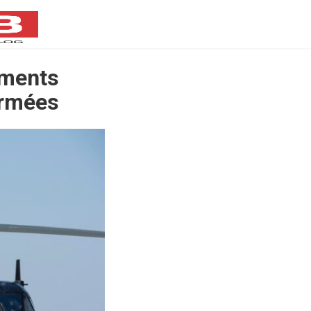
ements
armées