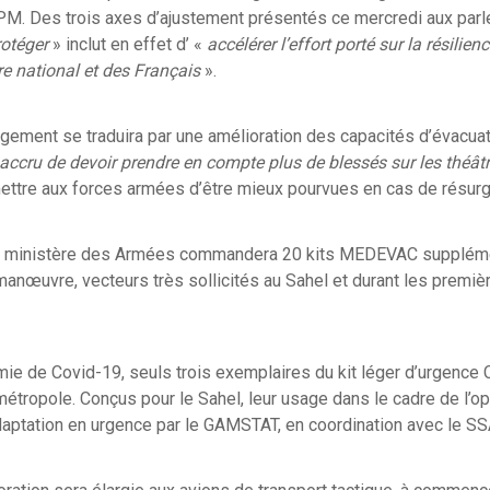
 LPM. Des trois axes d’ajustement présentés ce mercredi aux parl
rotéger
» inclut en effet d’ «
accélérer l’effort porté sur la résilien
ire national et des Français
».
gement se traduira par une amélioration des capacités d’évacuat
 accru de devoir prendre en compte plus de blessés sur les théât
ettre aux forces armées d’être mieux pourvues en cas de résu
le ministère des Armées commandera 20 kits MEDEVAC suppléme
anœuvre, vecteurs très sollicités au Sahel et durant les premi
mie de Covid-19, seuls trois exemplaires du kit léger d’urgence
métropole. Conçus pour le Sahel, leur usage dans le cadre de l’o
daptation en urgence par le GAMSTAT, en coordination avec le S