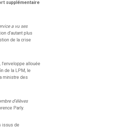
fort supplémentaire
rvice a vu ses
tion d’autant plus
tion de la crise
, l’enveloppe allouée
in de la LPM, le
a ministre des
mbre d’élèves
orence Parly.
s issus de