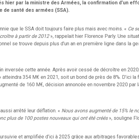
s hier par la ministre des Armées, la confirmation d’un ef
ce de santé des armées (SSA).
nnie que le SSA doit toujours faire plus mais avec moins. «
Ce se
oître à partir de 2012
», rappelait hier Florence Parly. Une situa
onnel se trouve depuis plus d’un an en première ligne dans la ges
in inversée cette année. Après avoir cessé de décroître en 2020
» atteindra 354 M€ en 2021, soit un bond de près de 8%. D’ici la f
ugmenté de 160 M€, décision annoncée en novembre 2020 par l
aussi arrêté leur déflation. «
Nous avons augmenté de 15% le no
onc plus de 100 postes nouveaux qui ont été créés
», souligne Fl
ursuivie et amplifiée d’ici à 2025 grâce aux arbitrages favorable