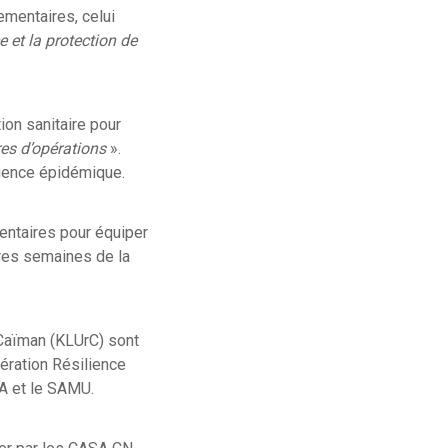
ementaires, celui
ce et la protection de
ion sanitaire pour
res d’opérations
».
rgence épidémique.
ntaires pour équiper
ères semaines de la
 Caïman (KLUrC) sont
pération Résilience
SA et le SAMU.