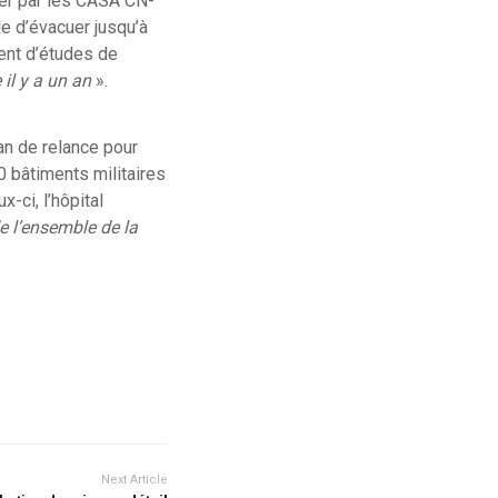
cer par les CASA CN-
e d’évacuer jusqu’à
ment d’études de
e il y a un an
».
an de relance pour
0 bâtiments militaires
-ci, l’hôpital
e l’ensemble de la
Next Article