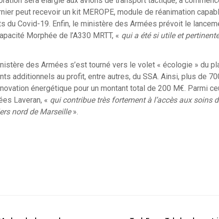
oration sera élargie aux avions de transport tactique, à commen
nier peut recevoir un kit MEROPE, module de réanimation capabl
nts du Covid-19. Enfin, le ministère des Armées prévoit le lance
capacité Morphée de l’A330 MRTT, «
qui a été si utile et pertinent
istère des Armées s’est tourné vers le volet « écologie » du pl
s additionnels au profit, entre autres, du SSA. Ainsi, plus de 70
énovation énergétique pour un montant total de 200 M€. Parmi ceux
mées Laveran, «
qui contribue très fortement à l’accès aux soins d
ers nord de Marseille
».