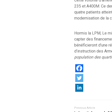
Cette volonté d’améli
235 et A400M. Ce der
quatre patients attei
modernisation de la 
Hormis la LPM, Le min
capter des financement
bénéficieront d’une r
d’instruction des Ar
population des quarti
Previous Article