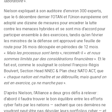
laboratoire
».
Nielson expliquait à son auditoire d’environ 300 experts,
que le 6 décembre dernier l’OTAN et l’Union européenne ont
adopté une dizaine de mesures pour encadrer la lutte
contre les menaces hybrides et se sont mis d’accord pour
participer ensemble à des exercices, tandis qu’en février
les ministres de la défense ont approuvé une feuille de
route pour 36 mois découpée en périodes de 12 mois.
«
Mais les processus sont lents
», reconnaît-il «
et nous
sommes limités par des considérations financières
». Et le
fait est, comme le soulignait le colonel François-Régis
Boulvert, Section Head NNEC & Plan chez NATO ACT, que
«
chaque nation est maître et se débrouille, mais quand on
est en exercice, ça ne marche pas
».
D’après Nielson, l’Alliance a deux gros défis à relever :
d’abord il faudra trouver le bon équilibre entre les efforts
cyber faits par les nations — sachant que ces dernières ne
voudront peut-être pas dévoiler leurs portfolios cyber — et