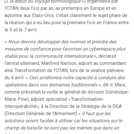
(«
le début du voyage t
e
chnologique
») organisées par
l’OTAN deux fois par an, au printemps en Europe et en
automne aux Etats-Unis, c’était clairement le sujet phare de
la réunion qui a eu lieu pour la première fois en France entre
le 3 et le 7 avril.
«
Nous devons développer des normes et prendre des
mesures de confiance pour favoriser un cyberespace plus
stable pour la communauté internationale
», déclarait
l’amiral allemand, Manfred Nielson, adjoint au commandant
allié Transformation de l’OTAN, lors de la séance plénière
du 4 avril. «
Ceci améliorera notre capacité à conduire des
opérations dans nos domaines traditionnels
», dit-il. Mais,
comme prévenait la veille le général de division Dominique-
Marie Pinel, adjoint spécialisé «Transformation-
Interopérabilité», à la Direction de la Stratégie de la DGA
(Direction Générale de l’Armement) «
il faut que les
solutions soient faciles
à
utiliser car le
s
situations sur le
champ de bataille ne sont pas les mêmes que dans un