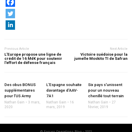
Previous Article
Next Article
L’Europe propose une ligne de
Victoire suédoise pour la
crédit de 16 Md€ pour soutenir
jumelle Moskito TI de Safran
l’effort de défense français
Des obus BONUS
L'Espagne souhaite
Six pays s'unissent
supplémentaires
davantage d'AAV-
pour un nouveau
pour l’US Army
7A1
chenillé tout-terrain
Nathan Gain
3 mars,
Nathan Gain
16
Nathan Gain
27
2020
mars, 2019
février, 2019
© Forces Operations Blog - 2021