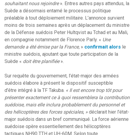
souhaitant nous rejoindre
». Entres autres pays attendus, la
Suède a désormais entamé le processus politique
préalable à tout déploiement militaire. L’annonce survient
moins de trois semaines après un déplacement du ministre
de la Défense suédois Peter Hultqvist au Tchad et au Mali,
en compagnie notamment de Florence Parly. «
Une
demande a été émise par la France,
»
confirmait alors
le
ministre suédois, ajoutant que toute participation de la
Suède «
doit être planifiée
».
Sur requête du gouvernement,
l’état-major des armées
suédois élabore à présent le dispositif susceptible
d’être intégré à la TF Takuba.
« Il est encore trop tôt pour
présenter exactement ce à quoi ressemblera la contribution
suédoise, mais elle inclura probablement du personnel et
des hélicoptères des forces spéciales
,
»
déclarait hier l’état-
major suédois dans un bref communiqué. La force aérienne
suédoise opère essentiellement des hélicoptères
tactiques NH90 TTH et UH-60M. Selon toute