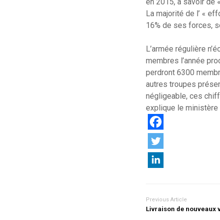
en 2015, à savoir de 
La majorité de l’ « ef
16% de ses forces, so
L’armée régulière n’
membres l’année proch
perdront 6300 membre
autres troupes présen
négligeable, ces chif
explique le ministère
Previous Article
Livraison de nouveaux v