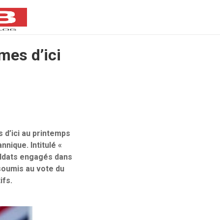
mes d’ici
 d’ici au printemps
nnique. Intitulé «
oldats engagés dans
soumis au vote du
ifs.