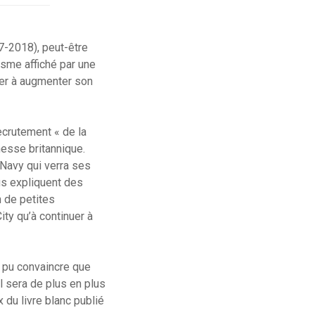
-2018), peut-être
isme affiché par une
uer à augmenter son
ecrutement « de la
unesse britannique.
 Navy qui verra ses
us expliquent des
n de petites
ity qu’à continuer à
’a pu convaincre que
l sera de plus en plus
 du livre blanc publié