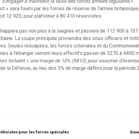
«
s’engager à maintenir la taille des forces armées régulières
».
fort » sera fourni par les forces de réserve de l’armée britannique
it 12 920, pour plafonner à 80 410 réservistes.
échappera pas non plus à la saignée et passera de 112 900 à 107
aine. La coupe principale proviendra des sous-officiers et milita
s. Seules rescapées, les forces coloniales et du Commonwealt
tes à l’étranger verront leurs effectifs passer de 3270 à 4400 mi
fres incluent «
une marge de 10% (9810) pour assumer d’éventue
 de la Défense, au lieu des 5% de marge définis pour la période
éhicules pour les forces spéciales
Souv