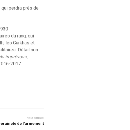
, qui perdra près de
 930
ires du rang, qui
h, les Gurkhas et
litaires. Détail non
ls imprévus
»,
 2016-2017.
Next Article
eraineté de l'armement