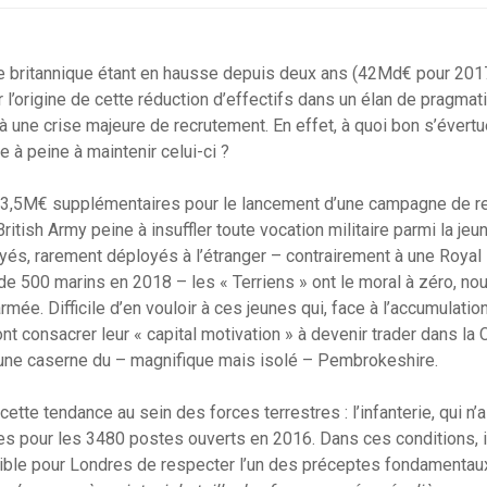
 britannique étant en hausse depuis deux ans (42Md€ pour 2017
l’origine de cette réduction d’effectifs dans un élan de pragmat
 à une crise majeure de recrutement. En effet, à quoi bon s’évert
ve à peine à maintenir celui-ci ?
de 3,5M€ supplémentaires pour le lancement d’une campagne de r
British Army peine à insuffler toute vocation militaire parmi la je
és, rarement déployés à l’étranger – contrairement à une Royal
e 500 marins en 2018 – les « Terriens » ont le moral à zéro, no
rmée. Difficile d’en vouloir à ces jeunes qui, face à l’accumulatio
ont consacrer leur « capital motivation » à devenir trader dans la C
 une caserne du – magnifique mais isolé – Pembrokeshire.
cette tendance au sein des forces terrestres : l’infanterie, qui n
s pour les 3480 postes ouverts en 2016. Dans ces conditions, i
ssible pour Londres de respecter l’un des préceptes fondamentaux