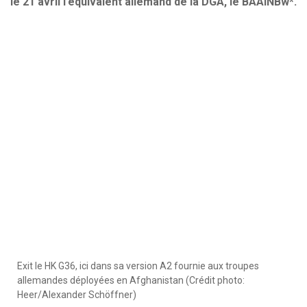
le 21 avril l’équivalent allemand de la DGA, le BAAINBw*.
Exit le HK G36, ici dans sa version A2 fournie aux troupes
allemandes déployées en Afghanistan (Crédit photo:
Heer/Alexander Schöffner)