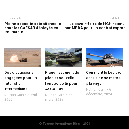
Previous Article
Next Article
Pleine capacité opérationnelle
Le savoir-faire de HGH retenu
pour les CAESAR déployés en
par MBDA pour un contrat export
Roumanie
Des discussions
Franchissement de
Comment le Leclerc
engagées pour un
jalon et nouvelle
essaie de se mettre
futur char
fenêtre de tir pour
à la cage
intermédiaire
ASCALON
Nathan Gain
6
décembre, 2024
Nathan Gain
8 avril,
Nathan Gain
22
2026
mars, 2026
© Forces Operations Blog - 2021