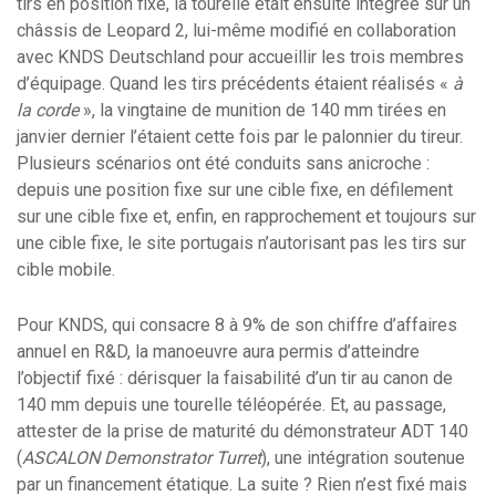
tirs en position fixe, la tourelle était ensuite intégrée sur un
châssis de Leopard 2, lui-même modifié en collaboration
avec KNDS Deutschland pour accueillir les trois membres
d’équipage. Quand les tirs précédents étaient réalisés «
à
la corde
», la vingtaine de munition de 140 mm tirées en
janvier dernier l’étaient cette fois par le palonnier du tireur.
Plusieurs scénarios ont été conduits sans anicroche :
depuis une position fixe sur une cible fixe, en défilement
sur une cible fixe et, enfin, en rapprochement et toujours sur
une cible fixe, le site portugais n’autorisant pas les tirs sur
cible mobile.
Pour KNDS, qui consacre 8 à 9% de son chiffre d’affaires
annuel en R&D, la manoeuvre aura permis d’atteindre
l’objectif fixé : dérisquer la faisabilité d’un tir au canon de
140 mm depuis une tourelle téléopérée. Et, au passage,
attester de la prise de maturité du démonstrateur ADT 140
(
ASCALON Demonstrator Turret
), une intégration soutenue
par un financement étatique. La suite ? Rien n’est fixé mais