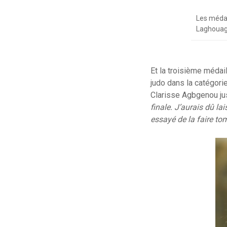
Les médai
Laghouag,
Et la troisième médai
judo dans la catégori
Clarisse Agbgenou jus
finale. J’aurais dû lai
essayé de la faire to