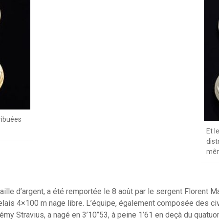
tribuées
Et l
dist
mêm
ille d’argent, a été remportée le 8 août par le sergent Florent M
elais 4×100 m nage libre. L’équipe, également composée des civi
my Stravius, a nagé en 3’10’’53, à peine 1’61 en deçà du quatuor a