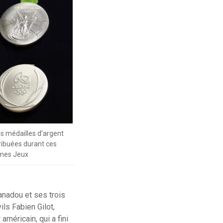
es médailles d’argent
ribuées durant ces
es Jeux
anadou et ses trois
ls Fabien Gilot,
méricain, qui a fini