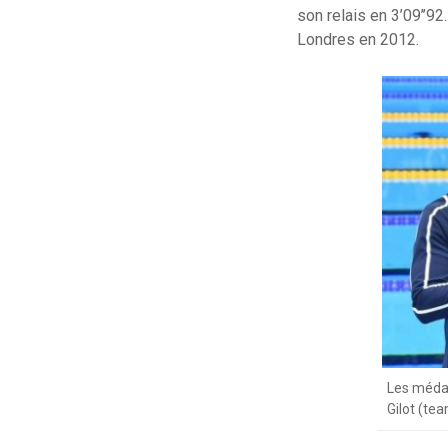
son relais en 3’09’’9
Londres en 2012.
Les médai
Gilot (te