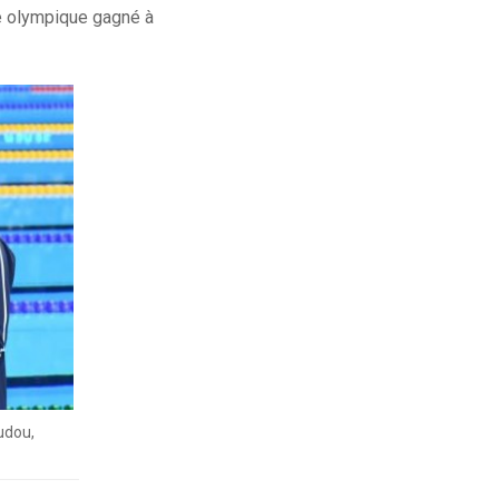
re olympique gagné à
udou,