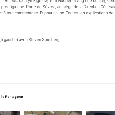
Ben Affleck, Kathryn Bigelow, Tom Hooper et Ang Lee sont égale
restigieuse. Porte de Sèvres, au siège de la Direction Général
ant à tout commentaire. Et pour cause. Toutes les explications de 
.T (à gauche) avec Steven Spielberg.
 le Pentagone