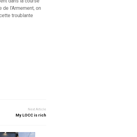
ment dans la course
e de l’Armement, on
cette troublante
Next Article
My LOCC is rich