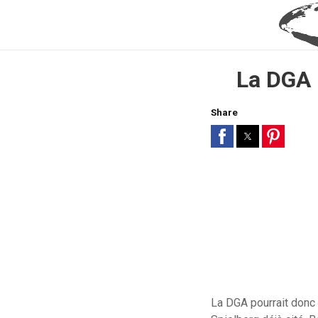
La DGA 
Share
La DGA pourrait donc 