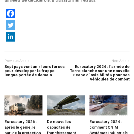
armées se décideront à transformer l’essai.
Previous Article
Next Article
Sept pays vont unir leurs forces
Eurosatory 2024 : l’armée de
pour développer la frappe
Terre planche sur une nouvelle
longue portée de demain
« cape d’invisibilité » pour ses
véhicules de combat
Eurosatory 2026 :
De nouvelles
Eurosatory 2024 :
après le génie, le
capacités de
comment CNIM
pari de la protection
franchissement
Systèmes Industriels