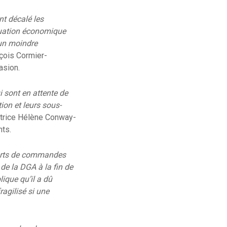
nt décalé les
ituation économique
 un moindre
nçois Cormier-
asion.
i sont en attente de
ion et leurs sous-
atrice Hélène Conway-
nts.
eports de commandes
de la DGA à la fin de
lique qu’il a dû
agilisé si une