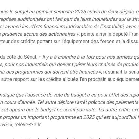
puis le surgel au premier semestre 2025 suivis de deux dégels, o
rises auditionnées ont fait part de leurs inquiétudes sur la s
si avancé les effets financiers indésirables de l’instabilité, avec
e prudence accrue des actionnaires
», pointe ainsi le député Fra
rteur des crédits portant sur l’équipement des forces et la dissu
du côté du Sénat. «
Il y a à craindre à la fois pour nos armées qu
s, pour nos industriels qui doivent gérer leurs chaînes de product
venir des programmes qui doivent être financés
», résumait la sén
autre rapport sur les crédits alloués l’an prochain aux équipeme
 indique que l’absence de vote du budget a eu pour effet des r
n cours d’année. Tel autre déplore l’arrêt précoce des paiements 
est apparu que le budget ne serait pas voté. Tel autre, enfin, exp
s propres un important programme en 2025 qui est aujourd’hui fr
ouvée
», relève-t-elle.