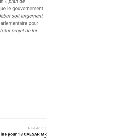
un «
plan de
 que le gouvernement
débat soit largement
parlementaire pour
utur projet de loi
Next Article
aine pour 18 CAESAR Mk