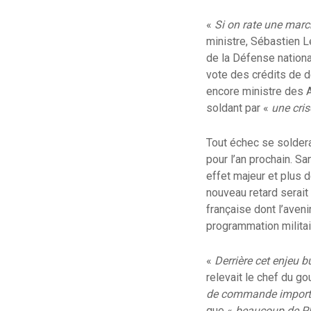
«
Si on rate une marc
ministre, Sébastien 
de la Défense national
vote des crédits de d
encore ministre des A
soldant par «
une cris
Tout échec se soldera
pour l’an prochain. 
effet majeur et plus 
nouveau retard serait
française dont l’aveni
programmation militai
«
Derrière cet enjeu 
relevait le chef du g
de commande importan
que «
beaucoup de PME