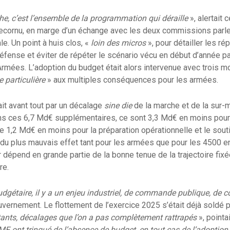
he, c’est l’ensemble de la programmation qui déraille
», alertait 
Lecornu, en marge d’un échange avec les deux commissions parl
e. Un point à huis clos, «
loin des micros
», pour détailler les r
éfense et éviter de répéter le scénario vécu en début d’année par
rmées. L’adoption du budget était alors intervenue avec trois mo
e particulière
» aux multiples conséquences pour les armées.
it avant tout par un décalage
sine die
de la marche et de la sur
Sans ces 6,7 Md€ supplémentaires, ce sont 3,3 Md€ en moins pou
de 1,2 Md€ en moins pour la préparation opérationnelle et le sout
 du plus mauvais effet tant pour les armées que pour les 4500 e
r dépend en grande partie de la bonne tenue de la trajectoire fixé
re.
budgétaire, il y a un enjeu industriel, de commande publique, de
ouvernement. Le flottement de l’exercice 2025 s’était déjà soldé 
ts, décalages que l’on a pas complètement rattrapés
», pointai
 ont trinqué de l’absence de budget, en tout cas de l’adoption 