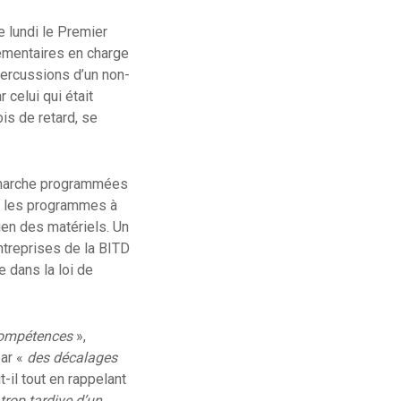
ce lundi le Premier
ementaires en charge
épercussions d’un non-
 celui qui était
is de retard, se
-marche programmées
r les programmes à
ien des matériels. Un
ntreprises de la BITD
e dans la loi de
 compétences
»,
par «
des décalages
t-il tout en rappelant
trop tardive d’un