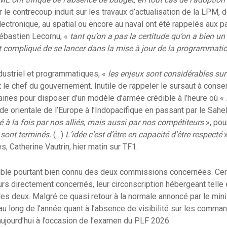
r le contrecoup induit sur les travaux d’actualisation de la LPM, 
électronique, au spatial ou encore au naval ont été rappelés aux p
ébastien Lecornu, «
tant qu’on a pas la certitude qu’on a bien u
st compliqué de se lancer dans la mise à jour de la programmati
ndustriel et programmatiques, «
les enjeux sont considérables sur 
t le chef du gouvernement. Inutile de rappeler le sursaut à consen
aines pour disposer d’un modèle d’armée crédible à l’heure où «
de orientale de l’Europe à l’Indopacifique en passant par le Sahe
é à la fois par nos alliés, mais aussi par nos compétiteurs
», pour
 sont terminés.
(…)
L’idée c’est d’être en capacité d’être respecté
»
s, Catherine Vautrin, hier matin sur TF1.
emble pourtant bien connu des deux commissions concernées. Cer
rs directement concernés, leur circonscription hébergeant telle 
s les deux. Malgré ce quasi retour à la normale annoncé par le mini
au long de l’année quant à l’absence de visibilité sur les comman
 aujourd’hui à l’occasion de l’examen du PLF 2026.