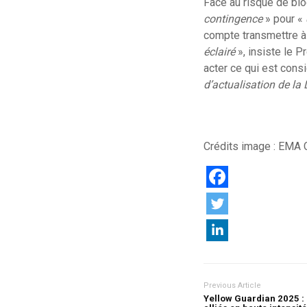
Face au risque de blo
contingence
» pour «
compte transmettre à 
éclairé
», insiste le P
acter ce qui est con
d’actualisation de l
Crédits image : EMA
Previous Article
Yellow Guardian 2025 : 