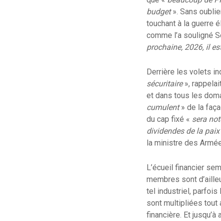
budget
». Sans oublie
touchant à la guerre 
comme l’a souligné S
prochaine, 2026, il e
Derrière les volets i
sécuritaire
», rappelai
et dans tous les dom
cumulent
» de la faça
du cap fixé «
sera not
dividendes de la paix
la ministre des Armée
L’écueil financier s
membres sont d’ailleu
tel industriel, parfoi
sont multipliées tout 
financière. Et jusqu’à