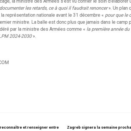
cage, la ministre des Armées s’est vu confier le soin d’élaborer 
documenter les retards, ce à quoi il faudrait renoncer
». Un plan
la représentation nationale avant le 31 décembre «
pour que le 
remier ministre. La balle est donc plus que jamais dans le camp 
sidéré par la ministre des Armées comme «
la première année du f
a LPM 2024-2030
».
 COM
reconnaître et renseigner entre
Zagreb signera la semaine proch