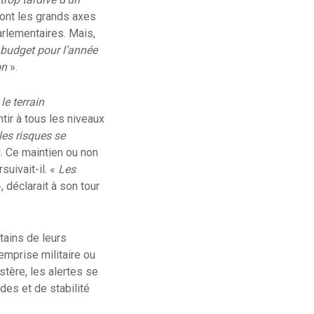
dont les grands axes
arlementaires. Mais,
n budget pour l’année
on
».
le terrain
tir à tous les niveaux
les risques se
l. Ce maintien ou non
suivait-il. «
Les
, déclarait à son tour
tains de leurs
emprise militaire ou
stère, les alertes se
des et de stabilité