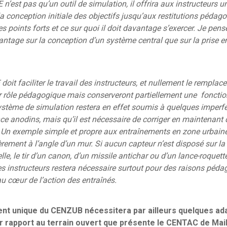
’est pas qu’un outil de simulation, il offrira aux instructeurs u
la conception initiale des objectifs jusqu’aux restitutions pédag
ses points forts et ce sur quoi il doit davantage s’exercer. Je pe
tage sur la conception d’un système central que sur la prise 
t faciliter le travail des instructeurs, et nullement le remplace
r rôle pédagogique mais conserveront partiellement une fonction
ystème de simulation restera en effet soumis à quelques imperfect
ce anodins, mais qu’il est nécessaire de corriger en maintenant 
in. Un exemple simple et propre aux entraînements en zone urbaine
ement à l’angle d’un mur. Si aucun capteur n’est disposé sur la p
lle, le tir d’un canon, d’un missile antichar ou d’un lance-roquett
s instructeurs restera nécessaire surtout pour des raisons péd
au cœur de l’action des entraînés.
nt unique du CENZUB nécessitera par ailleurs quelques ad
 rapport au terrain ouvert que présente le CENTAC de Mai