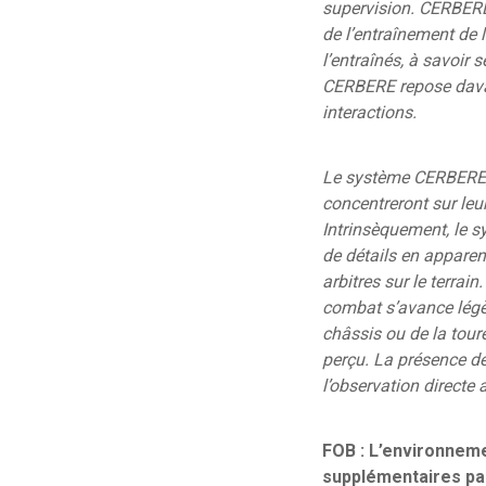
supervision. CERBERE n
de l’entraînement de 
l’entraînés, à savoir 
CERBERE repose davan
interactions.
Le système CERBERE doi
concentreront sur leu
Intrinsèquement, le s
de détails en apparen
arbitres sur le terra
combat s’avance légèr
châssis ou de la toure
perçu. La présence de
l’observation directe 
FOB : L’environneme
supplémentaires par