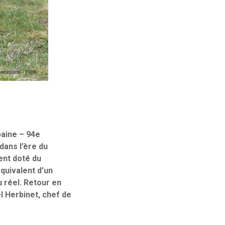
baine – 94e
dans l’ère du
ent doté du
quivalent d’un
 réel. Retour en
l Herbinet, chef de