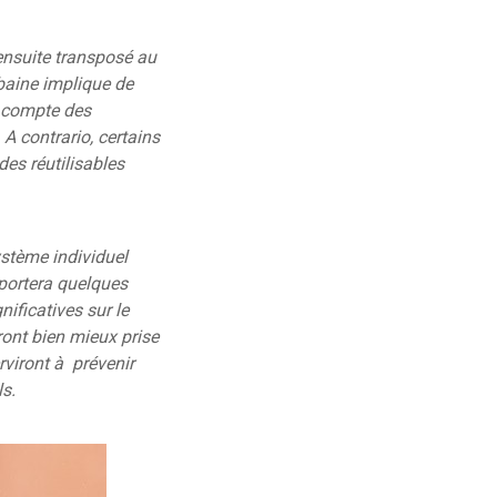
 ensuite transposé au
baine implique de
en compte des
 A contrario, certains
des réutilisables
ystème individuel
mportera quelques
ificatives sur le
ront bien mieux prise
rviront à prévenir
ls.