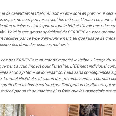
me de calendrier, le CENZUB doit en être doté en premier. Il sera
es enjeux ne sont pas forcément les mêmes. L’action en zone ur
sation précise et stable parmi tout le bâti et d’avoir une prise 
âti. Voici la très grosse spécificité de CERBERE en zone urbaine.
 facilités par ce type d’environnement, tel que l’usage de grena
 récupérées dans des espaces restreints.
e cas de CERBERE est en grande majorité invisible. L’usage du s
tiquement aucun impact pour l’entraîné. L’élément individuel co
res et un système de localisation, mais sans conséquences sign
. Le volet NRBC et réalisation des premiers soins au combat se
 profit d’un réalisme renforcé par l’intégration de vibreurs qui se
t touché par un tir de manière plus forte que les dispositifs actue