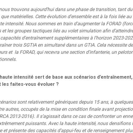
ous trouvons aujourd’hui dans une phase de transition, tant du
ue matérielles. Cette évolution d’ensemble est à la fois liée 
te intensité. Nous sommes en train d’augmenter la FORAD (force
 et les groupes tactiques liés au volet simulation afin d’atteindre
e capacités d’entraînement supplémentaires à l’horizon 2023-20
raîner trois SGTIA en simultané dans un GTIA. Cela nécessite de 
eurs et la FORAD, qui recevra une section d’infanterie, un peloto
ionnels.
haute intensité sert de base aux scénarios d’entraînement
 les faites-vous évoluer ?
énarios sont relativement génériques depuis 15 ans, à quelques
re autres, occupés de la mise en condition finale avant projecti
(RCA 2013-2016). Il s’agissait dans ce cas de confronter un enn
trêmement puissants. Avec la haute intensité, nous densifions l
e et présente des capacités d’appui-feu et de renseignement pl