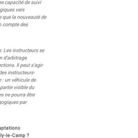
ne capacité de suivi
ogiques vers
nse que la nouveauté de
en compte des
r. Les instructeurs se
 d’arbitrage.
ions. Il peut s’agir
des instructeurs-
 : un véhicule de
artie visible du
es ne pourra être
agogiques par
aptations
lly-le-Camp ?