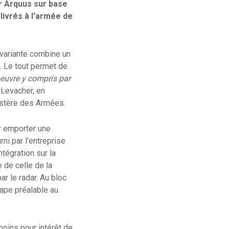
par Arquus sur base
livrés à l’armée de
 variante combine un
. Le tout permet de
oeuvre y compris par
 Levacher, en
nistère des Armées.
ur emporter une
i par l’entreprise
ntégration sur la
 de celle de la
r le radar. Au bloc
tape préalable au
moins pour intérêt de