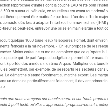
tection rapprochée d’unités dont la couche LAD reste pour l’insta
à 500 m autour du véhicule, ce tourelleau est avant tout orienté 
vant théoriquement être maîtrisée par tous. L’un des efforts maje
lle, consiste dès lors à adapter l’interface homme-machine (IHM) p
-tireur et, peut-être, entrevoir une prise en main élargie à tout 
produit quelque 1000 tourelleaux téléopérés Hornet, dont environ
ments français à la mi-novembre. « On leur propose de les rééqu
cher. Moins coûteuse et moins complexe que ce qu’opère la LA
e capacité qui, de part l’aspect budgétaire, permet d’être massif
nt à portée des armées », estime Arquus. Multiplier ces tourel
cules permettrait, par exemple, de se répartir les secteurs dans 
ive. La démarche s’étend forcément au marché export. Les marqu
ns un domaine particulièrement foisonnant, il devient primordial
cre.
mois que nous avançons sur boucle courte et sur fonds propres »
etit à petit testé, qu’elles s’approprient progressivement
», indi