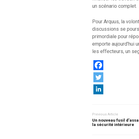
un scénario complet.
Pour Arquus, la volon
discussions se poursui
primordiale pour rép
emporte aujourd’hui u
les effecteurs, un se
Previous Article
Un nouveau fusil d’assa
la sécurité intérieure