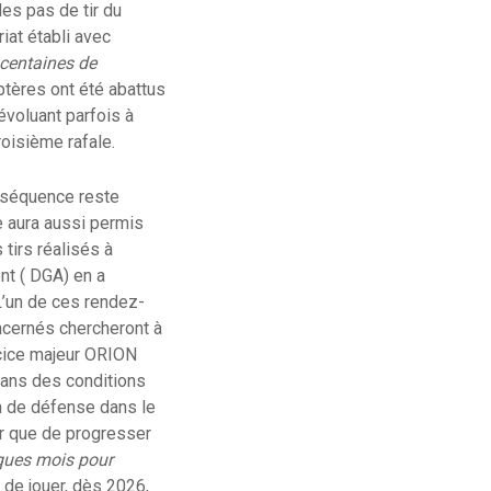
es pas de tir du
iat établi avec
 centaines de
ptères ont été abattus
évoluant parfois à
roisième rafale.
a séquence reste
e aura aussi permis
tirs réalisés à
nt ( DGA) en a
L’un de ces rendez-
ncernés chercheront à
cice majeur ORION
 dans des conditions
on de défense dans le
er que de progresser
ques mois pour
 de jouer, dès 2026,