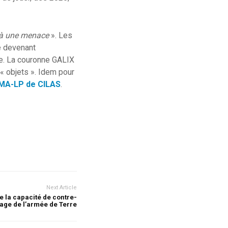
t à une menace
». Les
té devenant
ve. La couronne GALIX
 « objets ». Idem pour
LMA-LP de CILAS
.
Next Article
 la capacité de contre-
age de l’armée de Terre