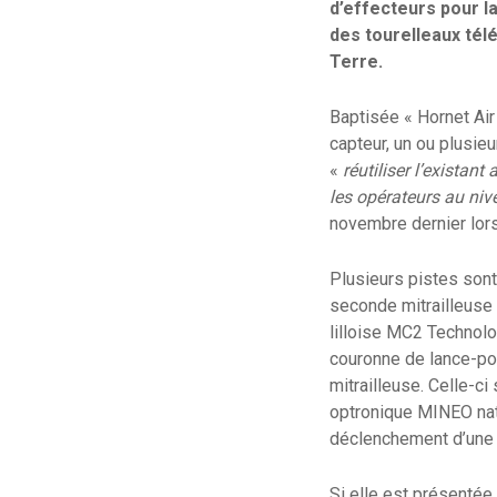
d’effecteurs pour la
des tourelleaux tél
Terre.
Baptisée « Hornet Air
capteur, un ou plusie
«
réutiliser l’existan
les opérateurs au ni
novembre dernier lor
Plusieurs pistes sont
seconde mitrailleuse
lilloise MC2 Technolog
couronne de lance-pot
mitrailleuse. Celle-c
optronique MINEO nati
déclenchement d’une o
Si elle est présentée