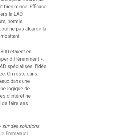
nt bien mince. Efficace
vers la LAD
urs, hormis
our ne pas alourdir la
combattant.
 800 étaient en
iper différemment »,
D spécialisée, l’idée
iée. On reste dans
leaux dans une
une logique de
es d’intérêt ne
 de faire ses
 sur des solutions
que Emmanuel