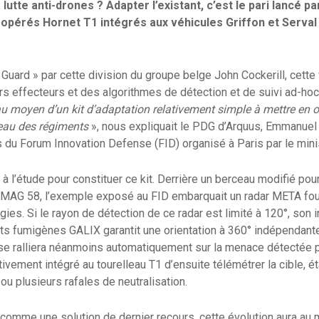
 lutte anti-drones ? Adapter l’existant, c’est le pari lancé 
éopérés Hornet T1 intégrés aux véhicules Griffon et Serval 
 Guard » par cette division du groupe belge John Cockerill, cette
urs effecteurs et des algorithmes de détection et de suivi ad-hoc
t au moyen d’un kit d’adaptation relativement simple à mettre en 
veau des régiments
», nous expliquait le PDG d’Arquus, Emmanuel
s du Forum Innovation Defense (FID) organisé à Paris par le mi
 à l’étude pour constituer ce kit. Derrière un berceau modifié po
 MAG 58, l’exemple exposé au FID embarquait un radar META fourn
ies. Si le rayon de détection de ce radar est limité à 120°, son i
s fumigènes GALIX garantit une orientation à 360° indépendante
i se ralliera néanmoins automatiquement sur la menace détectée pa
vement intégré au tourelleau T1 d’ensuite télémétrer la cible, é
u plusieurs rafales de neutralisation.
 comme une solution de dernier recours, cette évolution aura au 