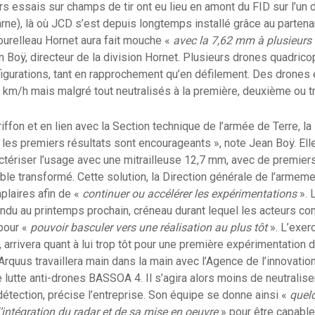
s essais sur champs de tir ont eu lieu en amont du FID sur l’un d
e), là où JCD s’est depuis longtemps installé grâce au partenar
tourelleau Hornet aura fait mouche «
avec la 7,62 mm à plusieurs
an Boÿ, directeur de la division Hornet. Plusieurs drones quadrico
igurations, tant en rapprochement qu’en défilement. Des drones 
 km/h mais malgré tout neutralisés à la première, deuxième ou t
iffon et en lien avec la Section technique de l’armée de Terre, l
les premiers résultats sont encourageants », note Jean Boÿ. Ell
ériser l’usage avec une mitrailleuse 12,7 mm, avec de premiers 
le transformé. Cette solution, la Direction générale de l’armeme
laires afin de «
continuer ou accélérer les expérimentations
». 
ndu au printemps prochain, créneau durant lequel les acteurs co
 pour «
pouvoir basculer vers une réalisation au plus tôt
». L’exer
, arrivera quant à lui trop tôt pour une première expérimentation
 Arquus travaillera main dans la main avec l’Agence de l’innovati
e lutte anti-drones BASSOA 4. Il s’agira alors moins de neutralis
détection, précise l’entreprise. Son équipe se donne ainsi «
quel
d’intégration du radar et de sa mise en oeuvre
» pour être capable