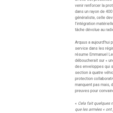
venir renforcer la pro
dans un rayon de 400 
généraliste, celle de
l’intégration matérie
tâche dévolue au radio
Arquus a aujourd’hui 
service dans les régi
résume Emmanuel Leva
déboucherait sur « un
des enveloppes qui so
section à quatre véhi
protection collaborat
manquent pas mais, da
preuves pour convain
«
Cela fait quelques 
que les armées « ont p