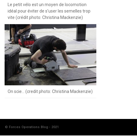
terrain
Le petit vélo est un moyen de locomotion
d’entraînement
idéal pour éviter de s’user les semelles trop
Nathan
vite (crédit photo: Christina Mackenzie)
Gain
1
juillet,
2016
Ceci
Pluie,
n'est
boue
pas
et
un
blindés
VLFS
Nathan
Gain
Nathan
Gain
22
juin,
On scie… (credit photo: Christina Mackenzie)
27
2016
juin,
2016
© Forces Operations Blog - 2021