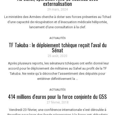
externalisation
29 mars, 2024
Le ministère des Armées cherche à doter ses forces présentes au Tchad
d'une capacité de récupération et d'évacuation médicale héliportée,
lancement d'une consultation à la clef.
ACTUALITÉS
TF Takuba : le déploiement tchèque reçoit l'aval du
Sénat
25 août, 2020
Après plusieurs reports, les sénateurs tchèques ont enfin donné leur
accord pour le déploiement de militaires au Sahel au profit de la TF
Takuba. Ne reste qu’à décrocher l’assentiment des députés pour
entériner définitivement la ...
ACTUALITÉS
414 millions d'euros pour la force conjointe du G5S
27 février, 2018
Vendredi 23 février, une conférence internationale s’est déroulée à
Bruxelles pour lever des fonds nécessaires à la force anti-djihadiste