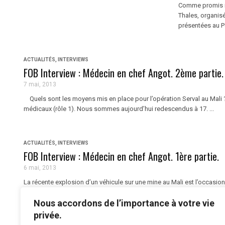
Comme promis n
Thales, organisé
présentées au Pa
ACTUALITÉS
,
INTERVIEWS
FOB Interview : Médecin en chef Angot. 2ème partie.
7 mai, 2013
Quels sont les moyens mis en place pour l’opération Serval au Mali ?
médicaux (rôle 1). Nous sommes aujourd’hui redescendus à 17. ...
ACTUALITÉS
,
INTERVIEWS
FOB Interview : Médecin en chef Angot. 1ère partie.
6 mai, 2013
La récente explosion d’un véhicule sur une mine au Mali est l’occasion 
santé des armées (SSA) sur ce théâtre d’opération. La ...
Nous accordons de l’importance à votre vie
privée.