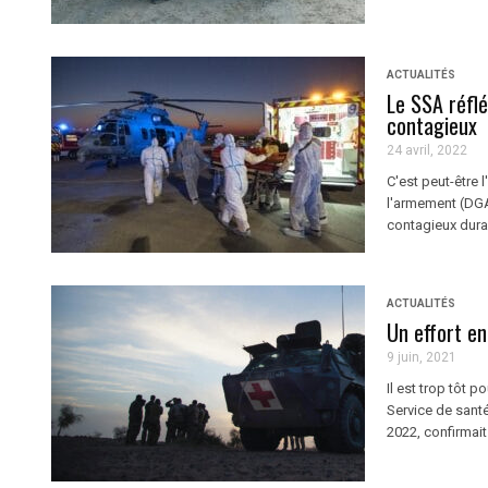
ACTUALITÉS
Le SSA réfl
contagieux
24 avril, 2022
C'est peut-être 
l'armement (DGA
contagieux duran
ACTUALITÉS
Un effort e
9 juin, 2021
Il est trop tôt 
Service de santé
2022, confirmait 