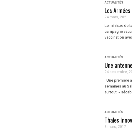
ACTUALITÉS
Les Armées 
24 mars, 2021
Le ministre de l
campagne vaccin
vaccination avec
ACTUALITÉS
Une antenne
24 septembre, 2
Une première an
semaines au Sah
surtout, « sécab
ACTUALITÉS
Thales Inno
3 mars, 2017