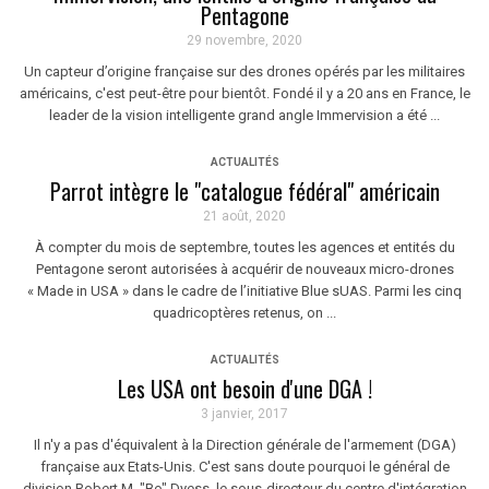
Pentagone
29 novembre, 2020
Un capteur d’origine française sur des drones opérés par les militaires
américains, c'est peut-être pour bientôt. Fondé il y a 20 ans en France, le
leader de la vision intelligente grand angle Immervision a été ...
ACTUALITÉS
Parrot intègre le "catalogue fédéral" américain
21 août, 2020
À compter du mois de septembre, toutes les agences et entités du
Pentagone seront autorisées à acquérir de nouveaux micro-drones
« Made in USA » dans le cadre de l’initiative Blue sUAS. Parmi les cinq
quadricoptères retenus, on ...
ACTUALITÉS
Les USA ont besoin d'une DGA !
3 janvier, 2017
Il n'y a pas d'équivalent à la Direction générale de l'armement (DGA)
française aux Etats-Unis. C'est sans doute pourquoi le général de
division Robert M. "Bo" Dyess, le sous-directeur du centre d'intégration