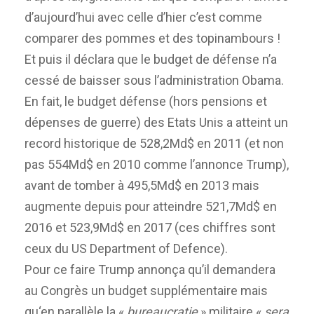
d’aujourd’hui avec celle d’hier c’est comme
comparer des pommes
et des
topinambours !
Et puis il déclar
a
que le budget de défense n’a
cessé de baisser sous l’administration Obama.
En fait, l
e budget défense
(
hors pensions et
dépenses de guerre
)
des Etats Unis a
atteint
un
record historique de 528,2Md$ en 2011
(et non
pas 554Md$ en 2010 comme l’annon
c
e
Trump)
,
avant de tomber
à 495,5Md$ en 2013 mais
augment
e
depuis pour atteindre 521,7Md$ en
2016 et 523,9Md$ en 2017
(ces chiffres sont
ceux d
u
US Department of Defen
c
e).
Pour ce faire
Trump
annonça
qu’il demandera
au Congrès un budget supplémentaire mais
qu
‘
e
n parallèle
la «
bureaucra
t
ie
» militaire «
sera