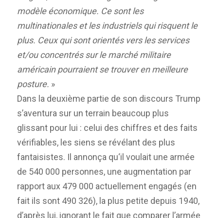
modèle économique. Ce sont les
multinationales et les industriels qui risquent le
plus. Ce
ux
qui sont orientés vers les services
et/ou concentrés sur le marché militaire
américain pourraient
se trouver
en meilleure
posture.
»
Dans la deuxième partie de son discours
Trump
s’aventura sur un terrain beaucoup plus
glissant pour lui : celui des chiffres et des faits
vérifiables
,
les siens
se révélant des plus
fantaisistes.
Il
annonça
qu
‘il v
oulait
une armée
de 540 000 personnes,
une
augmentation
par
rapport aux
479 000
actuellement
engagés (en
fait
ils sont
490 326),
la plus petite depuis 1940,
d’après lui,
ignorant
le fait que comparer l’armée