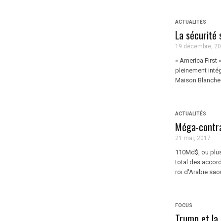
ACTUALITÉS
La sécurité
19 décembre, 2
« America First
pleinement intég
Maison Blanche. 
ACTUALITÉS
Méga-contra
21 mai, 2017
110Md$, ou plus
total des accor
roi d'Arabie sao
FOCUS
Trump et la