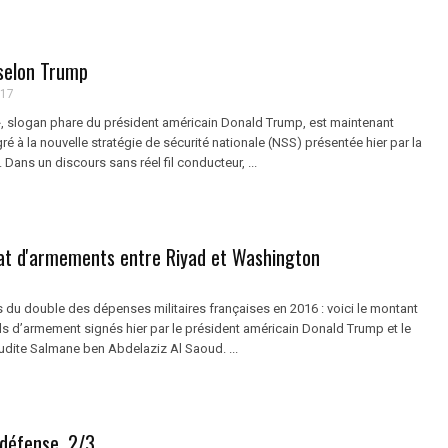
 selon Trump
017
 », slogan phare du président américain Donald Trump, est maintenant
ré à la nouvelle stratégie de sécurité nationale (NSS) présentée hier par la
Dans un discours sans réel fil conducteur, ...
t d'armements entre Riyad et Washington
 du double des dépenses militaires françaises en 2016 : voici le montant
ds d’armement signés hier par le président américain Donald Trump et le
udite Salmane ben Abdelaziz Al Saoud. ...
 défense, 2/3