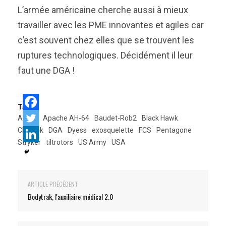
L’armée américaine cherche aussi à mieux
travailler avec les PME innovantes et agiles car
c’est souvent chez elles que se trouvent les
ruptures technologiques. Décidément il leur
faut une DGA !
Tags:
AMPV
Apache AH-64
Baudet-Rob2
Black Hawk
Chinook
DGA
Dyess
exosquelette
FCS
Pentagone
Stryker
tiltrotors
US Army
USA
ARTICLE PRÉCÉDENT
Bodytrak, l'auxiliaire médical 2.0