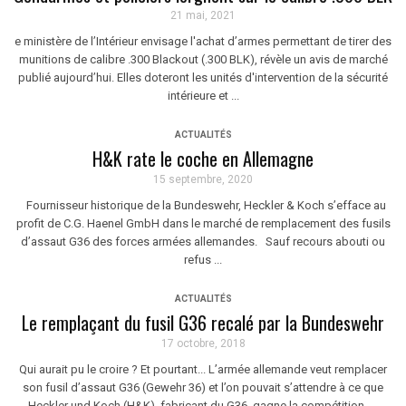
21 mai, 2021
e ministère de l’Intérieur envisage l'achat d’armes permettant de tirer des
munitions de calibre .300 Blackout (.300 BLK), révèle un avis de marché
publié aujourd’hui. Elles doteront les unités d'intervention de la sécurité
intérieure et ...
ACTUALITÉS
H&K rate le coche en Allemagne
15 septembre, 2020
Fournisseur historique de la Bundeswehr, Heckler & Koch s’efface au
profit de C.G. Haenel GmbH dans le marché de remplacement des fusils
d’assaut G36 des forces armées allemandes. Sauf recours abouti ou
refus ...
ACTUALITÉS
Le remplaçant du fusil G36 recalé par la Bundeswehr
17 octobre, 2018
Qui aurait pu le croire ? Et pourtant... L’armée allemande veut remplacer
son fusil d’assaut G36 (Gewehr 36) et l’on pouvait s’attendre à ce que
Heckler und Koch (H&K), fabricant du G36, gagne la compétition. ...