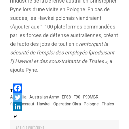
l’industrie de la Défense australien Christopher
Pyne lors d’une visite en Pologne. En cas de
succès, les Hawkei polonais viendraient
s’ajouter aux 1 100 plateformes commandées
par les forces de défense australiennes, créant
de facto des jobs de tout en «
renforçant la
sécurité de l’emploi des employés [produisant
l’] Hawkei et des sous-traitants de Thales
», a
ajouté Pyne.
Tags:
Australia
Australian Army
EF88
F90
F90MBR
fusil d'assaut
Hawkei
Operation Okra
Pologne
Thales
ARTICLE PRÉCÉDENT