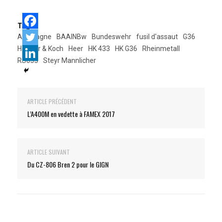
Tags:
Allemagne
BAAINBw
Bundeswehr
fusil d'assaut
G36
Heckler & Koch
Heer
HK 433
HK G36
Rheinmetall
RS655
Steyr Mannlicher
ARTICLE PRÉCÉDENT
L’A400M en vedette à FAMEX 2017
ARTICLE SUIVANT
Du CZ-806 Bren 2 pour le GIGN