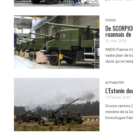
FOCUS
De SCORPION
roannais de
31 mai, 2026
KNDS France n'a 
vaste plan de t
durer qu'un tem
ACTUALITÉS
L’Estonie do
12 février, 2026
Douze canons CA
ministre de la 
homologue franç