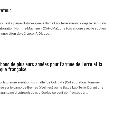
retour
ion est à peine clôturée que le Battle Lab Terre annonce déjà le retour du
laboration Homme-Machine » (CoHoMa), une fois encore avec le soutien
'innovation de défense (AID). Les ...
bond de plusieurs années pour l’armée de Terre et la
tique française
ur la première édition du challenge CoHoMa (Collaboration Homme-
é sur le camp de Beynes (Yvelines) par le Battle Lab Terre. Durant une
rantaine d'entreprises et d'écoles se sont confrontées à ...