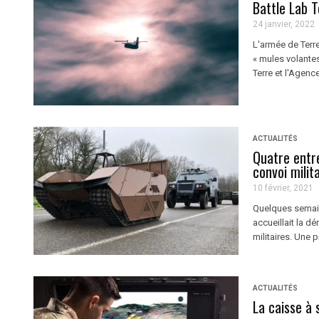
Battle Lab T
24 janvier, 2022
L'armée de Terre
« mules volantes
Terre et l'Agenc
ACTUALITÉS
Quatre entr
convoi mili
10 février, 2021
Quelques semaine
accueillait la 
militaires. Une 
ACTUALITÉS
La caisse à 