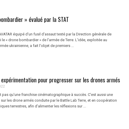
bombardier » évalué par la STAT
VATAR équipé d'un fusil d'assaut testé par la Direction générale de
i le « drone bombardier » de l'armée de Terre. L'idée, exploitée au
rmée ukrainienne, a fait l'objet de premiers ...
 expérimentation pour progresser sur les drones armés
022
st pas qu'une franchise cinématographique à succès. C'est aussi une
sur les drone armés conduite par le Battle Lab Terre, et en coopération
ues terrestres, afin d'alimenter les réflexions sur ...