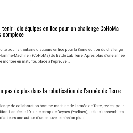
 tenir : dix équipes en lice pour un challenge CoHoMa
us complexe
roite pour la trentaine d'acteurs en lice pour la 3ème édition du challenge
 Homme-Machine » (CoHoMa) du Battle Lab Terre. Après plus d'une année
 montée en maturité, place à l'épreuve ...
n pas de plus dans la robotisation de l’armée de Terre
lenge de collaboration homme-machine de l'armée de Terre, revient pour
ion. Lancée le 10 sur le camp de Beynes (Yvelines), celle-ci rassemblera
d'acteurs une autour d'une nouvelle mission plus ...