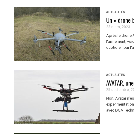
ACTUALITÉS
Un « drone 
23 mars, 2023
Après le drone A
l'armement, voic
quotidien par l'a
ACTUALITÉS
AVATAR, une
25 septembre, 2
Non, Avatar n’e
expérimentation 
avec DGA Techniq