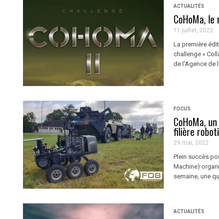
ACTUALITÉS
CoHoMa, le 
11 juillet, 2022
La première édit
challenge « Col
de l'Agence de l
FOCUS
CoHoMa, un 
filière robo
29 mai, 2022
Plein succès po
Machine) organis
semaine, une qua
ACTUALITÉS