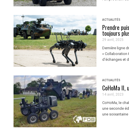
ACTUALITÉS
Prendre puis
toujours pl
29 avril, 2025
Dernière ligne d
« Collaboration
d'échanges et de
ACTUALITÉS
CoHoMa II, u
14 avril, 2023
CoHoMa, le chal
une seconde édit
une soixantaine 