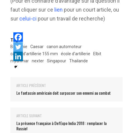
(Pour en connaître d’avantage sur la question il
faut cliquer sur ce
lien
pour un court article, ou
sur
celui-ci
pour un travail de recherche)
Tags:
Birmanie
Caesar
canon automoteur
canon d'artillerie 155 mm
école d'artillerie
Elbit
myanmar
nexter
Singapour
Thailande
ARTICLE PRÉCÉDENT
Le fantassin américain doit surpasser son ennemi au combat
ARTICLE SUIVANT
La présence française à DefExpo India 2018 : remplacer la
Russie!