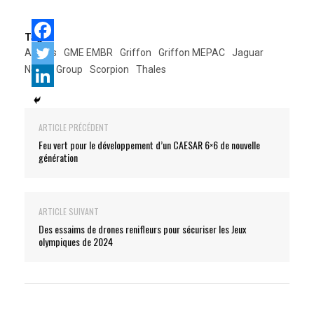
Tags:
Arquus
GME EMBR
Griffon
Griffon MEPAC
Jaguar
Nexter Group
Scorpion
Thales
ARTICLE PRÉCÉDENT
Feu vert pour le développement d’un CAESAR 6×6 de nouvelle
génération
ARTICLE SUIVANT
Des essaims de drones renifleurs pour sécuriser les Jeux
olympiques de 2024