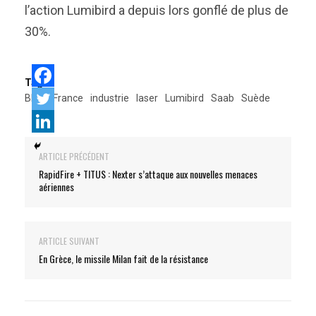
l’action Lumibird a depuis lors gonflé de plus de
30%.
Tags:
BITD
France
industrie
laser
Lumibird
Saab
Suède
ARTICLE PRÉCÉDENT
RapidFire + TITUS : Nexter s’attaque aux nouvelles menaces
aériennes
ARTICLE SUIVANT
En Grèce, le missile Milan fait de la résistance