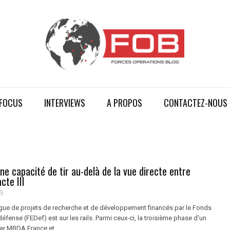
FOCUS
INTERVIEWS
A PROPOS
CONTACTEZ-NOUS
ne capacité de tir au-delà de la vue directe entre
cte III
25
gue de projets de recherche et de développement financés par le Fonds
éfense (FEDef) est sur les rails. Parmi ceux-ci, la troisième phase d'un
ar MBDA France et ...