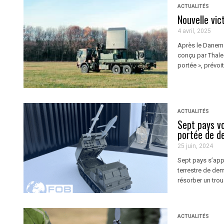
ACTUALITÉS
Nouvelle vi
4 avril, 2025
Après le Danema
conçu par Thale
portée », prévoit 
ACTUALITÉS
Sept pays vo
portée de d
25 juin, 2024
Sept pays s’app
terrestre de dem
résorber un trou 
ACTUALITÉS