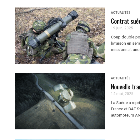
ACTUALITÉS
Contrat suéd
19 juin, 2025
Coup double pou
livraison en sér
missionnait une 
ACTUALITÉS
Nouvelle tr
14 mai, 2025
La Suède a repr
France et BAE S
automoteurs Ar