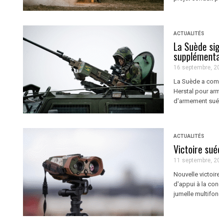
ACTUALITÉS
La Suède si
supplémenta
16 septembre, 2
La Suède a comm
Herstal pour arm
d'armement sué
ACTUALITÉS
Victoire sué
11 septembre, 2
Nouvelle victoir
d'appui à la co
jumelle multifon