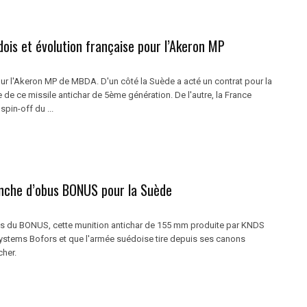
ois et évolution française pour l’Akeron MP
r l'Akeron MP de MBDA. D'un côté la Suède a acté un contrat pour la
ie de ce missile antichar de 5ème génération. De l'autre, la France
spin-off du ...
anche d’obus BONUS pour la Suède
is du BONUS, cette munition antichar de 155 mm produite par KNDS
ystems Bofors et que l'armée suédoise tire depuis ses canons
cher.