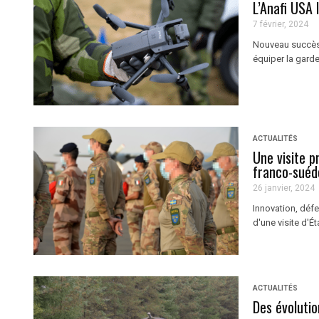
L’Anafi USA 
7 février, 2024
Nouveau succès 
équiper la gard
ACTUALITÉS
Une visite p
franco-suéd
26 janvier, 2024
Innovation, défe
d'une visite d'
ACTUALITÉS
Des évoluti