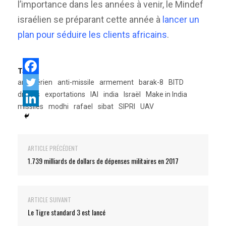
l’importance dans les années à venir, le Mindef
israélien se préparant cette année à
lancer un
plan pour séduire les clients africains
.
Tags:
anti-aérien
anti-missile
armement
barak-8
BITD
drones
exportations
IAI
india
Israël
Make in India
missiles
modhi
rafael
sibat
SIPRI
UAV
ARTICLE PRÉCÉDENT
1.739 milliards de dollars de dépenses militaires en 2017
ARTICLE SUIVANT
Le Tigre standard 3 est lancé