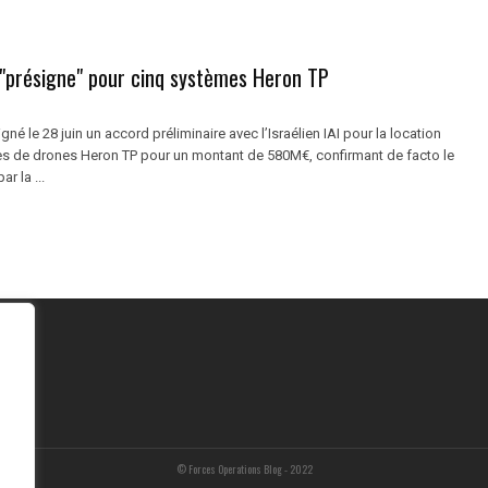
 "présigne" pour cinq systèmes Heron TP
gné le 28 juin un accord préliminaire avec l’Israélien IAI pour la location
s de drones Heron TP pour un montant de 580M€, confirmant de facto le
r la ...
© Forces Operations Blog - 2022