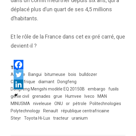
dans un conflit meurtrier depuis six ans, qui a
déplacé plus d’un quart de ses 4,5 millions
d’habitants.
Et le rôle de la France dans cet ex-pré carré, que
devient-il ?
Tags:
Afrique
Bangui
bitumeuse
bois
bulldozer
Centrafrique
diamant
Dongfeng
Dongfeng Mengshi modèle EQ 20150B
embargo
fusils
génie civil
grenades
grue
Humvee
Iveco
MAN
MINUSMA
niveleuse
ONU
or
pétrole
Politechnologies
Polytechnology
Renault
république centrafricaine
Steyr
Toyota Hi-Lux
tracteur
uranium