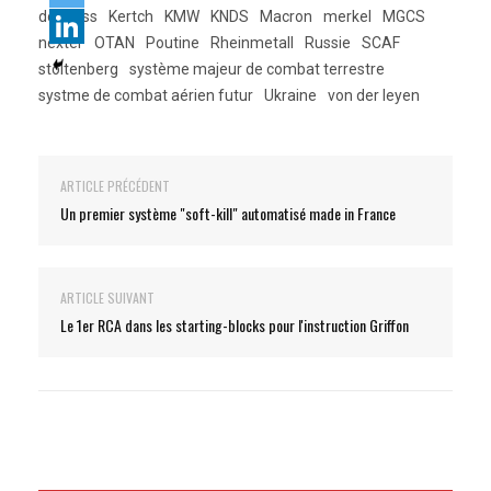
donbass
Kertch
KMW
KNDS
Macron
merkel
MGCS
nexter
OTAN
Poutine
Rheinmetall
Russie
SCAF
stoltenberg
système majeur de combat terrestre
systme de combat aérien futur
Ukraine
von der leyen
ARTICLE PRÉCÉDENT
Un premier système "soft-kill" automatisé made in France
ARTICLE SUIVANT
Le 1er RCA dans les starting-blocks pour l'instruction Griffon