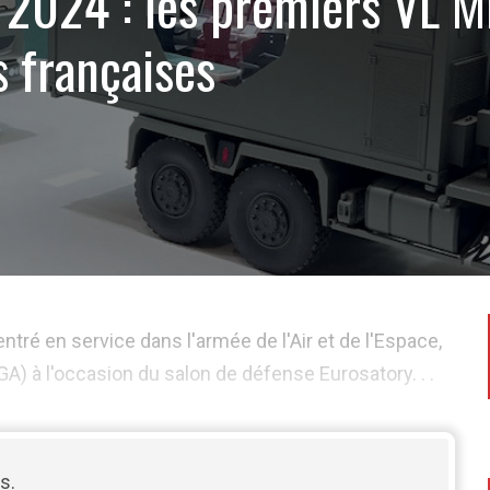
 2024 : les premiers VL M
 françaises
4
ré en service dans l'armée de l'Air et de l'Espace,
A) à l'occasion du salon de défense Eurosatory. . .
s.