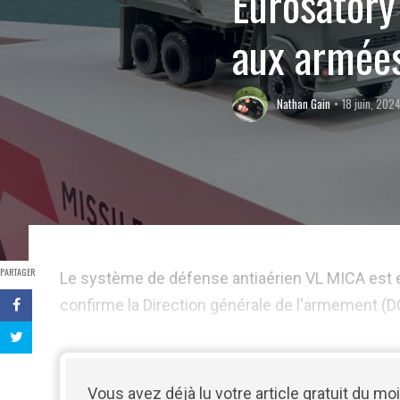
Eurosatory
aux armées
Nathan Gain
18 juin, 202
PARTAGER
Le système de défense antiaérien VL MICA est ent
confirme la Direction générale de l'armement (DG
Vous avez déjà lu votre article gratuit du moi