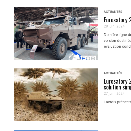
ACTUALITÉS
Eurosatory 2
28 juin, 2024
Dernière ligne d
version destinée
évaluation condu
ACTUALITÉS
Eurosatory 2
solution si
27 juin, 2024
Lacroix présente