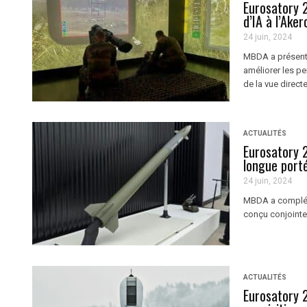
Eurosatory 
d’IA à l’Ake
24 juin, 2024
MBDA a présenté
améliorer les p
de la vue direct
ACTUALITÉS
Eurosatory 
longue port
24 juin, 2024
MBDA a complété
conçu conjointe
ACTUALITÉS
Eurosatory 2