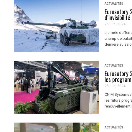
ACTUALITÉS
Eurosatory 2
d’invisibili
26 juin, 2024
L'armée de Terre
champ de bataill
dernière au sal
ACTUALITÉS
Eurosatory 2
les program
25 juin, 2024
CNIM Systèmes In
les futurs prog
renouvellement 
ACTUALITÉS