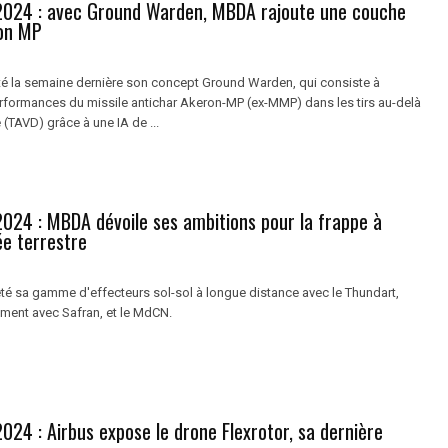
2024 : avec Ground Warden, MBDA rajoute une couche
ron MP
 la semaine dernière son concept Ground Warden, qui consiste à
erformances du missile antichar Akeron-MP (ex-MMP) dans les tirs au-delà
e (TAVD) grâce à une IA de ...
2024 : MBDA dévoile ses ambitions pour la frappe à
ée terrestre
 sa gamme d'effecteurs sol-sol à longue distance avec le Thundart,
ment avec Safran, et le MdCN.
024 : Airbus expose le drone Flexrotor, sa dernière