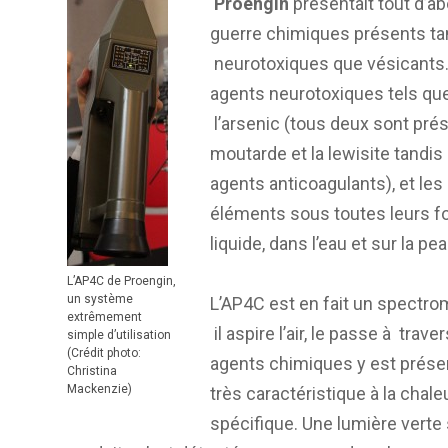
Proengin
présentait tout d’a
guerre chimiques présents tan
neurotoxiques que vésicants.
agents neurotoxiques tels que 
l’arsenic (tous deux sont pré
moutarde et la lewisite tandis
agents anticoagulants), et le
éléments sous toutes leurs for
liquide, dans l’eau et sur la pea
L’AP4C de Proengin,
un système
L’AP4C est en fait un spectrom
extrêmement
il aspire l’air, le passe à trav
simple d’utilisation
(Crédit photo:
agents chimiques y est prése
Christina
Mackenzie)
très caractéristique à la chale
spécifique. Une lumière verte 