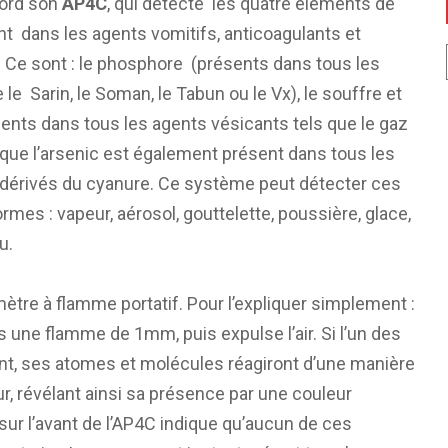
bord son
AP4C
, qui détecte les quatre éléments de
t dans les agents vomitifs, anticoagulants et
 Ce sont : le phosphore (présents dans tous les
le Sarin, le Soman, le Tabun ou le Vx), le souffre et
sents dans tous les agents vésicants tels que le gaz
 que l’arsenic est également présent dans tous les
s dérivés du cyanure. Ce système peut détecter ces
mes : vapeur, aérosol, gouttelette, poussière, glace,
u.
ètre à flamme portatif. Pour l’expliquer simplement :
ers une flamme de 1mm, puis expulse l’air. Si l’un des
nt, ses atomes et molécules réagiront d’une manière
ur, révélant ainsi sa présence par une couleur
sur l’avant de l’AP4C indique qu’aucun de ces