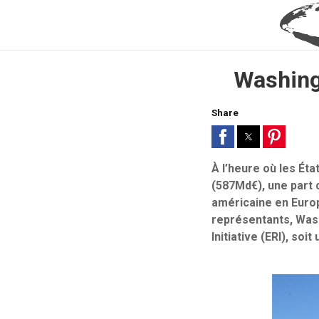
Washingt
Share
À l’heure où les Ét
(587Md€), une part 
américaine en Euro
représentants, Wash
Initiative (ERI), so