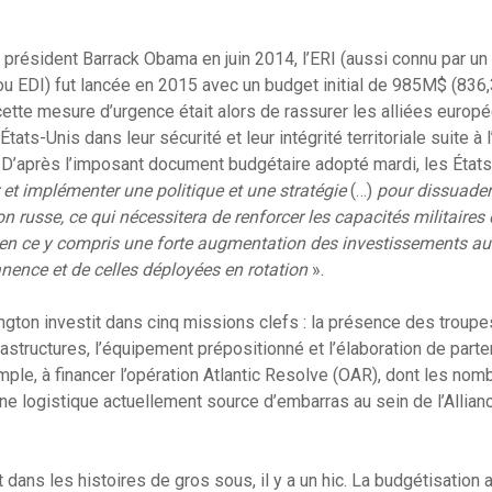
 président Barrack Obama en juin 2014, l’ERI (aussi connu par u
 ou EDI) fut lancée en 2015 avec un budget initial de 985M$ (83
e cette mesure d’urgence était alors de rassurer les alliées europ
tats-Unis dans leur sécurité et leur intégrité territoriale suite à l
 D’après l’imposant document budgétaire adopté mardi, les État
et implémenter une politique et une stratégie
(…)
pour dissuader 
on russe, ce qui nécessitera de renforcer les capacités militaires
en ce y compris une forte augmentation des investissements au 
ence et de celles déployées en rotation
».
ington investit dans cinq missions clefs : la présence des troupes
rastructures, l’équipement prépositionné et l’élaboration de part
emple, à financer l’opération Atlantic Resolve (OAR), dont les 
e logistique actuellement source d’embarras au sein de l’Alliance
ans les histoires de gros sous, il y a un hic. La budgétisation a