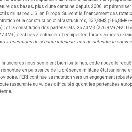
eture des bases, plus d’une centaine depuis 2006, et pérenniser
tifs militaires U.S. en Europe. Suivent le financement des rotat
ntretien et la construction d’infrastructures, 337,8M$ (286,8M€/+
 et la constitution des partenariats, 267,3M$ (226,9M€/+210%)
,3M€) destinés à entraîner et équiper les forces armées ukrain
urs «
opérations de sécurité intérieure afin de défendre la souverai
 financières nous semblent bien lointaines, cette nouvelle requ
 remontée en puissance de la présence militaire étatsunienne e
rovisoire, l’ERI continue sa mutation vers un engagement robuste
te rassurante au vu des difficultés qu’ont les partenaires euro
éenne.