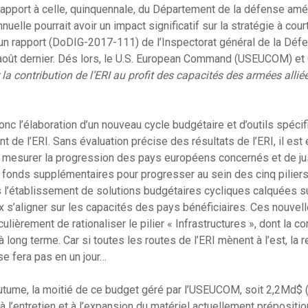
rapport à celle, quinquennale, du Département de la défense amér
nnuelle pourrait avoir un impact significatif sur la stratégie à cou
 un rapport (DoDIG-2017-111) de l’Inspectorat général de la Déf
août dernier. Dés lors, le U.S. European Command (USEUCOM) et 
la contribution de l’ERI au profit des capacités des armées alliée
nc l’élaboration d’un nouveau cycle budgétaire et d’outils spéci
t de l’ERI. Sans évaluation précise des résultats de l’ERI, il est
 mesurer la progression des pays européens concernés et de jus
e fonds supplémentaires pour progresser au sein des cinq pilier
l’établissement de solutions budgétaires cycliques calquées su
 s’aligner sur les capacités des pays bénéficiaires. Ces nouve
culièrement de rationaliser le pilier « Infrastructures », dont la c
 long terme. Car si toutes les routes de l’ERI mènent à l’est, la 
se fera pas en un jour…
outume, la moitié de ce budget géré par l’USEUCOM, soit 2,2Md
 l’entretien et à l’expansion du matériel actuellement prépositi