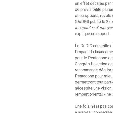
en effet décalée par 
de prévisibilité pluria
et européens, révèle
(DoDIG) publié le 22 
incapables d’appuyer 
explique ce rapport.
Le DoDIG conseille do
l’impact du financemen
pour le Pentagone de
Congrès l’injection d
recommande dés lors 
Pentagone pour mieux
permettront tout parti
nécessite une vision à
rempart oriental » ne 
Une fois n’est pas c
à nouveau consacrée à