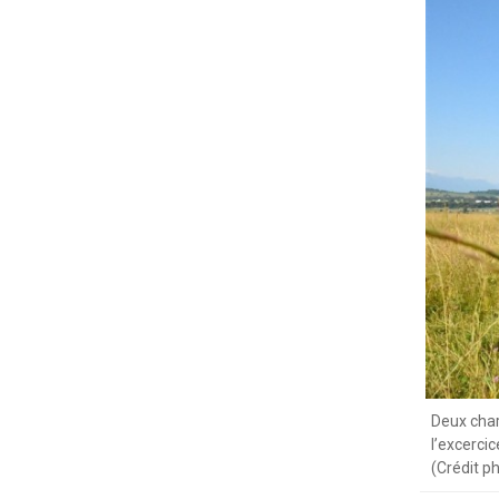
Deux char
l’excerci
(Crédit 