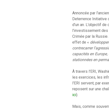
Annoncée par l’ancien
Deterrence Initiative
d’un an. L’objectif d
l’investissement des É
Crimée par la Russie.
effet de «
développer 
contrecarrer l’agressi
capacités en Europe, 
stationnées en perman
À travers l’ERI, Wash
les exercices, les inf
l’ERI servent, par ex
reposent sur une chaîn
ici
).
Mais, comme souvent d