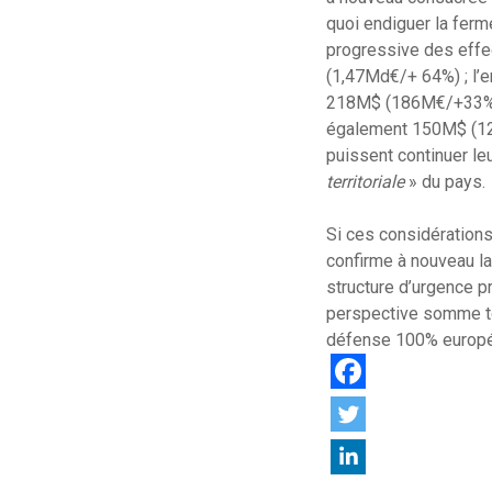
quoi endiguer la ferm
progressive des effec
(1,47Md€/+ 64%) ; l’e
218M$ (186M€/+33%) ;
également 150M$ (127
puissent continuer le
territoriale
» du pays.
Si ces considérations
confirme à nouveau la
structure d’urgence p
perspective somme tou
défense 100% europ