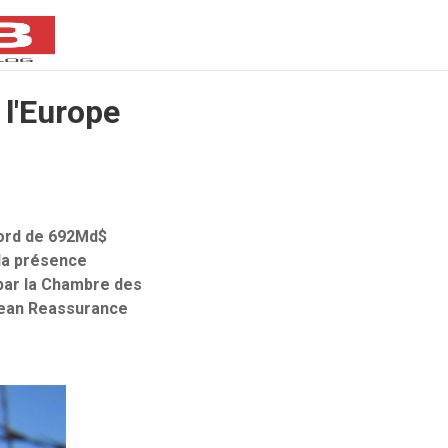
 l'Europe
cord de 692Md$
 la présence
par la Chambre des
opean Reassurance