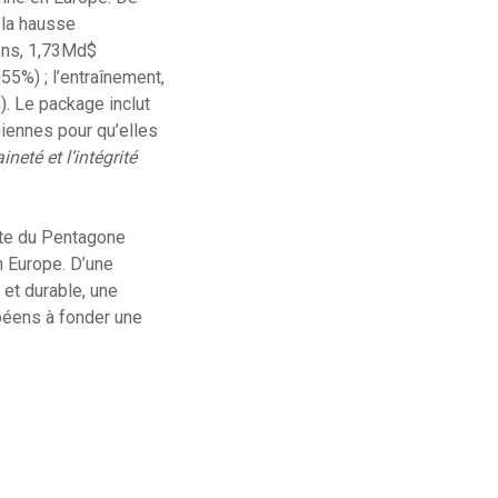
 la hausse
ions, 1,73Md$
55%) ; l’entraînement,
. Le package inclut
iennes pour qu’elles
neté et l’intégrité
ête du Pentagone
n Europe. D’une
 et durable, une
péens à fonder une