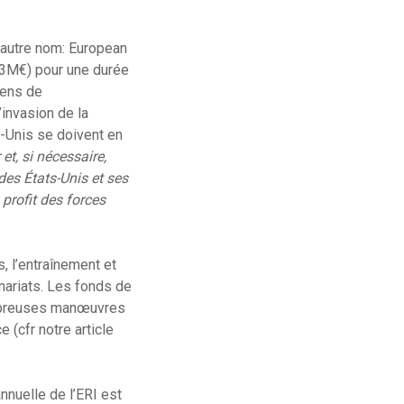
n autre nom: European
6,3M€) pour une durée
éens de
’invasion de la
s-Unis se doivent en
et, si nécessaire,
 des États-Unis et ses
profit des forces
, l’entraînement et
enariats. Les fonds de
nombreuses manœuvres
 (cfr notre article
nnuelle de l’ERI est