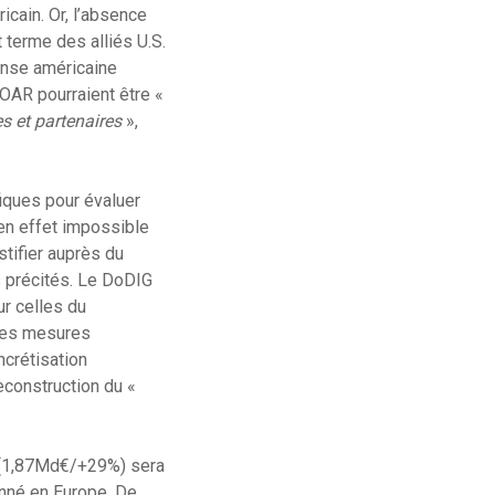
icain. Or, l’absence
rt terme des alliés U.S.
ense américaine
OAR pourraient être «
s et partenaires
»,
fiques pour évaluer
 en effet impossible
tifier auprès du
s précités. Le DoDIG
r celles du
lles mesures
oncrétisation
reconstruction du «
$ (1,87Md€/+29%) sera
onné en Europe. De