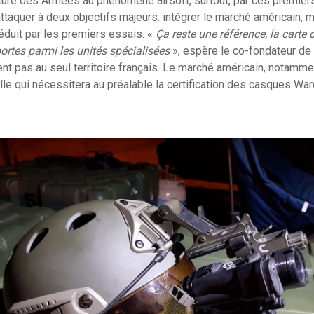
rture des Armées au phénomène airsoft, surtout, par ces premier
ttaquer à deux objectifs majeurs: intégrer le marché américain, m
éduit par les premiers essais. «
Ça reste une référence, la carte d
portes parmi les unités spécialisées
», espère le co-fondateur de
ent pas au seul territoire français. Le marché américain, notamm
ille qui nécessitera au préalable la certification des casques W