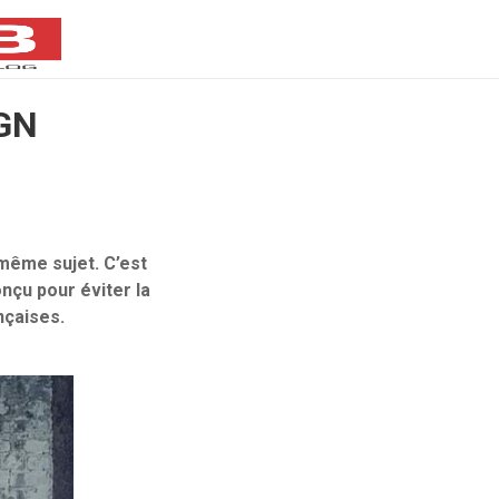
IGN
 même sujet. C’est
nçu pour éviter la
nçaises.