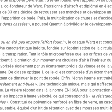
pas de dispositif permettant d’éviter totalement l’apparition de bué
rs, co-fondateur de Warq. Passionné d’airsoft et diplômé en él
lge de 33 ans décide de retrousser ses manches et développe un
’apparition de buée. Puis, la multiplication de chutes et d’accid
s dents cassées
», a poussé Quentin à privilégier le développem
 ou en été, peu importe l’effort fourni
», le casque Warq est con
Une caractéristique inédite, fondée sur l’optimisation de la circula
 la transpiration. Tant la tôle microperforée que les orifices de ve
cipent à la création d’un mouvement circulaire d’air à l’intérieur d
vorisée également par un écartement précis du visage et de la v
te. De classe optique 1, celle-ci est composée d’un écran therm
ant de diminuer le point de rosée. Enfin, l’écran interne est trai
evêtement anti-buée
». Une technologie unique, mais qui n’affecte 
e. La visière répond ainsi à la norme EN166A pour la protection o
 les impacts à haute vélocité, ce qui correspond à «
la résistan
ules
». Constitué de polyamide renforcé en fibre de verre, un ca
re ajustable, équipé d’un kit de rétention avec des mousses multi