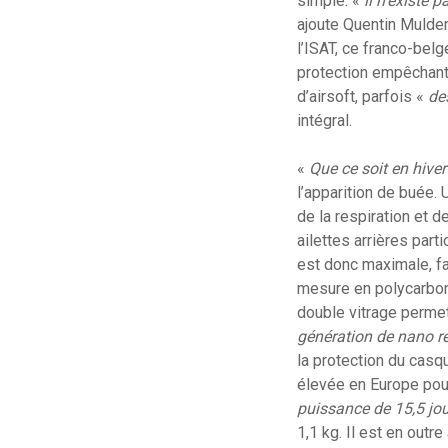
simple: «
il n’existe 
ajoute Quentin Mulde
l’ISAT, ce franco-be
protection empêchant l
d’airsoft, parfois «
de
intégral.
«
Que ce soit en hiver
l’apparition de buée. 
de la respiration et de
ailettes arrières parti
est donc maximale, fa
mesure en polycarbona
double vitrage permett
génération de nano r
la protection du casqu
élevée en Europe pour
puissance de 15,5 jo
1,1 kg. Il est en out