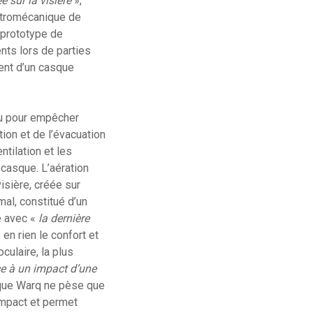
e sur la visière
»,
ectromécanique de
 prototype de
ents lors de parties
ent d’un casque
çu pour empêcher
tion et de l’évacuation
ntilation et les
u casque. L’aération
isière, créée sur
al, constitué d’un
té avec «
la dernière
en rien le confort et
culaire, la plus
ce à un impact d’une
sque Warq ne pèse que
-impact et permet