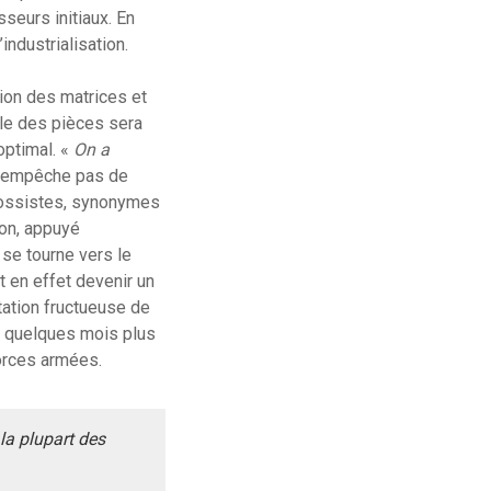
sseurs initiaux. En
industrialisation.
ion des matrices et
ble des pièces sera
optimal. «
On a
 n’empêche pas de
rossistes, synonymes
ion, appuyé
 se tourne vers le
t en effet devenir un
tation fructueuse de
e, quelques mois plus
forces armées.
la plupart des