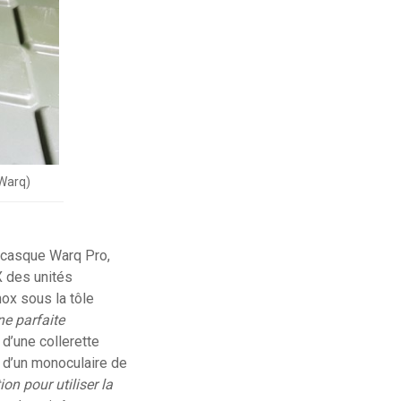
 Warq)
u casque Warq Pro,
X des unités
nox sous la tôle
ne parfaite
 d’une collerette
on d’un monoculaire de
ion pour utiliser la