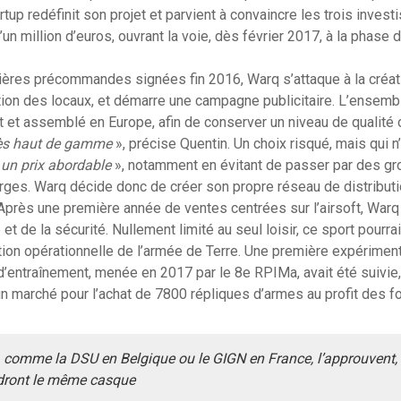
rtup redéfinit son projet et parvient à convaincre les trois investi
’un million d’euros, ouvrant la voie, dès février 2017, à la phase d’
ières précommandes signées fin 2016, Warq s’attaque à la créat
ation des locaux, et démarre une campagne publicitaire. L’ensem
 et assemblé en Europe, afin de conserver un niveau de qualité 
très haut de gamme
», précise Quentin. Un choix risqué, mais qui
 un prix abordable
», notamment en évitant de passer par des g
rges. Warq décide donc de créer son propre réseau de distribut
. Après une première année de ventes centrées sur l’airsoft, Warq
t de la sécurité. Nullement limité au seul loisir, ce sport pourrai
tion opérationnelle de l’armée de Terre. Une première expérimen
 d’entraînement, menée en 2017 par le 8e RPIMa, avait été suivi
d’un marché pour l’achat de 7800 répliques d’armes au profit des 
te, comme la DSU en Belgique ou le GIGN en France, l’approuvent, 
udront le même casque