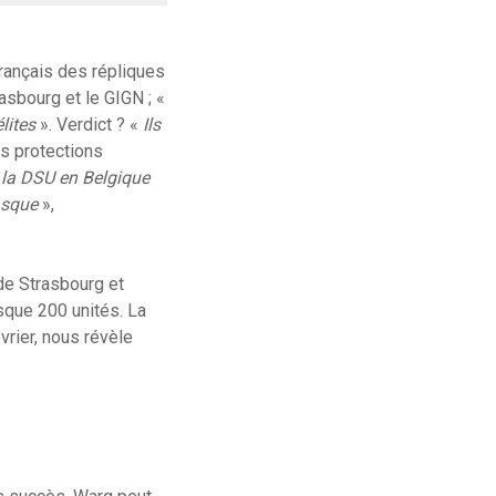
français des répliques
asbourg et le GIGN ; «
lites
». Verdict ? «
Ils
es protections
e la DSU en Belgique
asque
»,
de Strasbourg et
sque 200 unités. La
vrier, nous révèle