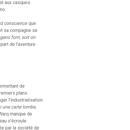
pté aux casques
no.
end conscience que
 et sa compagne se
ens font, soit on
part de l’aventure
permettant de
premiers plans
er l’industrialisation
i une carte tombe,
, Warq manque de
teau s’écroule
e par la société de