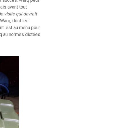
s succès, Warq peut
ais avant tout
e visite qui devrait
 Warq, dont les
ent, est au menu pour
arq au normes dictées