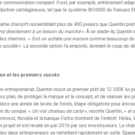
it de communication compact. Il est, par exemple, entièrement ada
nduction cartilagineuse, tel que le système BCH300 du français El
 partie d’airsoft rassemblant plus de 400 joueurs que Quentin pr
nd directement à un besoin du marché
». À ce stade-là, Quentin
 des chemins. «
Soit on achète une maison comme beaucoup de g
e société
». La seconde option l’a emporté, donnant le coup de dé
tion et les premiers succès
n entreprenariat, Quentin reçoit un premier prêt de 12 500€ lui 
s plan, de protéger la marque et le concept, et de réaliser les 
lors une année de levée de fonds, étape obligatoire pour envisag
on du casque. «
Un vrai chateau de carte
», raconte Quentin, «
et
s
invest, Novalia et la banque Fortis montrent de l’intérêt. Hélas
n projet et est recalé en juin 2016 par ses investisseurs. Le cha
les deux entrepreneurs se remettent rapidement en selle. Épaulé