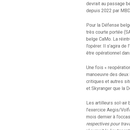
devrait au passage b
depuis 2022 par MB
Pour la Défense belge
très courte portée (S
belge CaMo. La réintr
l’opérer. Il s’agira d
être opérationnel dan
Une fois « reopération
manoeuvre des deux br
critiques et autres s
et Skyranger que la 
Les artilleurs sol-ai
l’exercice Aegis/Volfa
mois dernier à l’occa
respectives pour trav