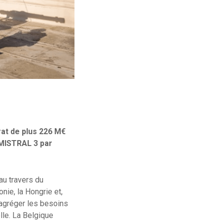
rat de plus 226 M€
s MISTRAL 3 par
au travers du
onie, la Hongrie et,
d’agréger les besoins
elle. La Belgique