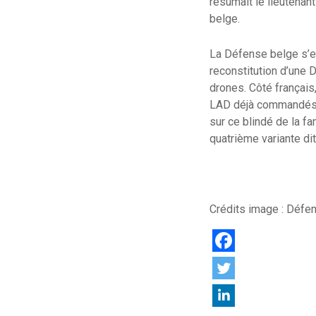
résumait le lieutenan
belge.
La Défense belge s’es
reconstitution d’une 
drones. Côté français
LAD déjà commandés. N
sur ce blindé de la 
quatrième variante d
Crédits image : Défe