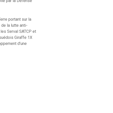
lié par la Défense
erre portant sur la
e la lutte anti-
r les Serval SATCP et
 suédois Giraffe 1X
loppement d’une