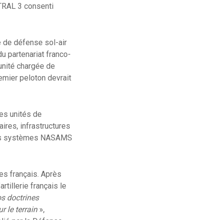
TRAL 3 consenti
é de défense sol-air
u partenariat franco-
unité chargée de
premier peloton devrait
des unités de
ires, infrastructures
uturs systèmes NASAMS
es français. Après
rtillerie français le
os doctrines
r le terrain
»,