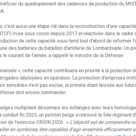
énéficier du quadruplement des cadences de production du MIS
DA.
, c’est aussi une étape clé dans la reconstruction d’une capacit
ATCP) mise sous cocon depuis 2017 et réactivée dans le cadre d
oduction de cette capacité sous-tend tout d’abord de reformer l’
e l’une des batteries du bataillon d’artillerie de Lombardsijde. Un 
s le courant de l’année, a rappelé le ministre de la Défense.
nalisée », cette capacité contribuera en priorité à la protection 
igades déployées en opération. La protection d’emprises milita
ites sensibles n’est pas exclue, la primeur étant laissée aux f
Défense doit encore commander.
r belges multiplient désormais les échanges avec leurs homologu
 conduit fin 2025, un peloton belge a retrouvé le 54e régiment d’a
sion de l’exercice ORION 2026. «
L’objectif est de comprendre n
ailler en symbiose, être capables d’agir ensemble efficacement su