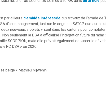
t Maxime, chef de section au sein du 54e RA, dans
un article
pub
t par ailleurs
d’emblée intéressée
aux travaux de l’armée de T
DSA d’accompagnement, tant sur le segment SATCP que sur celui d
, deux nouveaux « objets » sont dans les cartons pour compléte
on seulement la DGA a officialisé l’intégration future du radar
famille SCORPION, mais elle prévoit également de lancer le déve
ite « PC DSA » en 2026.
nse belge / Mathieu Nijwenin