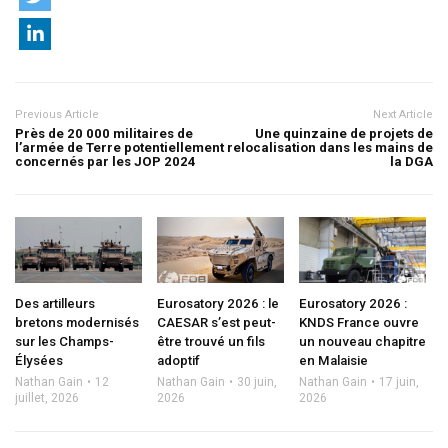
Previous Article
Next Article
Près de 20 000 militaires de
Une quinzaine de projets de
l’armée de Terre potentiellement
relocalisation dans les mains de
concernés par les JOP 2024
la DGA
Des artilleurs
Eurosatory 2026 : le
Eurosatory 2026 :
bretons modernisés
CAESAR s’est peut-
KNDS France ouvre
sur les Champs-
être trouvé un fils
un nouveau chapitre
Élysées
adoptif
en Malaisie
Nathan Gain
12
Nathan Gain
30 juin,
Nathan Gain
17 juin,
juillet, 2026
2026
2026