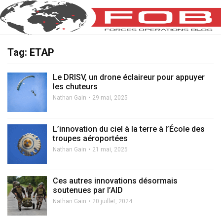
Tag: ETAP
Le DRISV, un drone éclaireur pour appuyer
les chuteurs
Nathan Gain
29 mai, 2025
L’innovation du ciel à la terre à l’École des
troupes aéroportées
Nathan Gain
21 mai, 2025
Ces autres innovations désormais
soutenues par l’AID
Nathan Gain
20 juillet, 2024