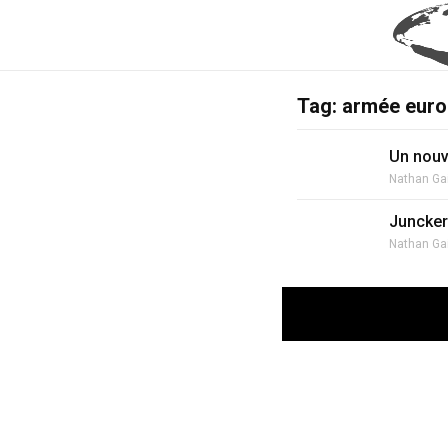
Tag: armée eur
Un nouve
Nathan Ga
Juncker
Nathan Ga