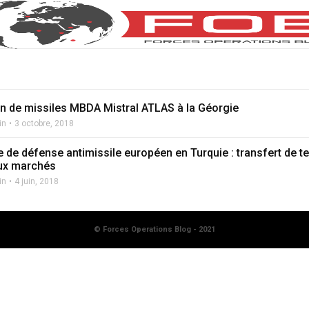
on de missiles MBDA Mistral ATLAS à la Géorgie
in
3 octobre, 2018
 de défense antimissile européen en Turquie : transfert de t
ux marchés
in
4 juin, 2018
© Forces Operations Blog - 2021