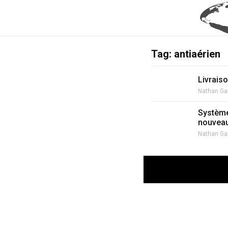
Tag: antiaérien
Livrais
Nathan Ga
Système
nouvea
Nathan Ga