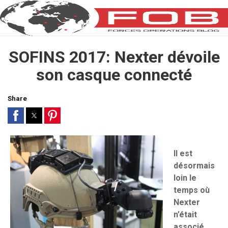
SOFINS 2017: Nexter dévoile
son casque connecté
Share
Il est
désormais
loin le
temps où
Nexter
n’était
associé