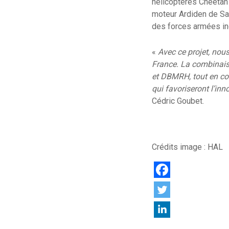
hélicoptères Cheetah 
moteur Ardiden de Saf
des forces armées i
«
Avec ce projet, nous
France. La combinais
et DBMRH, tout en con
qui favoriseront l’inn
Cédric Goubet.
Crédits image : HAL