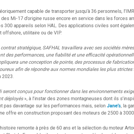
éoriquement capable de transporter jusqu’à 36 personnels, l’IMR
 des Mi-17 d’origine russe encore en service dans les forces a
es 300 appareils selon HAL. Des applications civiles sont égale
 offshore, utilitaire ou de VIP.
 contrat stratégique, SAFHAL travaillera avec ses sociétés mère
nt des performances, une fiabilité et une efficacité opérationnel
mpliquera une conception de pointe, des processus de fabricatio
goureux afin de répondre aux normes mondiales les plus strictes
n 2023.
i seront conçus pour fonctionner dans les environnements exige
nt déployés
», à l’instar des zones montagneuses dont ils s’inspi
ent pas davantage sur les performances mais, selon
Jane’s
, la g
 une offre en construction proposant des moteurs de 2500 à 300
l’histoire remonte à près de 60 ans et la sélection du moteur Art