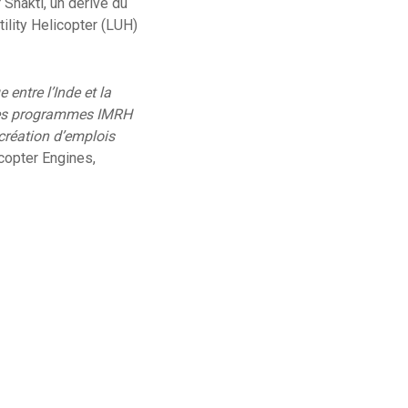
Shakti, un dérivé du
ility Helicopter (LUH)
 entre l’Inde et la
 des programmes IMRH
création d’emplois
icopter Engines,