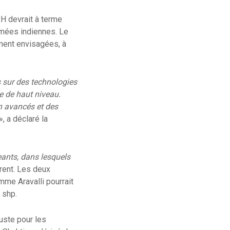
H devrait à terme
rmées indiennes. Le
ment envisagées, à
s sur des technologies
le de haut niveau.
n avancés et des
», a déclaré la
ants, dans lesquels
rent. Les deux
amme Aravalli pourrait
0 shp.
ouste pour les