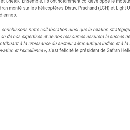
et Chetak. Ensemble, ils ont notamment co-développé le moteur 
ran monté sur les hélicoptères Dhruv, Prachand (LCH) et Light Ut
ndiennes.
 enrichissons notre collaboration ainsi que la relation stratégique
on de nos expertises et de nos ressources assurera le succès
tribuant à la croissance du secteur aéronautique indien et à la 
ovation et l’excellence
», s’est félicité le président de Safran Hel