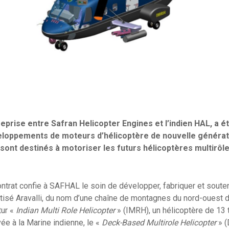
prise entre Safran Helicopter Engines et l’indien HAL, a é
eloppements de moteurs d’hélicoptère de nouvelle générat
s sont destinés à motoriser les futurs hélicoptères multirô
contrat confie à SAFHAL le soin de développer, fabriquer et soute
isé Aravalli, du nom d’une chaîne de montagnes du nord-ouest de 
tur «
Indian Multi Role Helicopter
» (IMRH), un hélicoptère de 13 t
ée à la Marine indienne, le «
Deck-Based Multirole Helicopter
» 