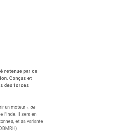
té retenue par ce
ion. Conçus et
les des forces
nir un moteur «
de
l’Inde. Il sera en
onnes, et sa variante
(DBMRH).