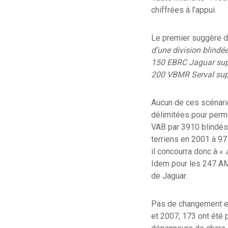
chiffrées à l’appui.
Le premier suggère d’
d’une division blindé
150 EBRC Jaguar sup
200 VBMR Serval sup
Aucun de ces scénarios
délimitées pour perme
VAB par 3910 blindés
terriens en 2001 à 97
il concourra donc à «
Idem pour les 247 AM
de Jaguar.
Pas de changement en 
et 2007, 173 ont été p