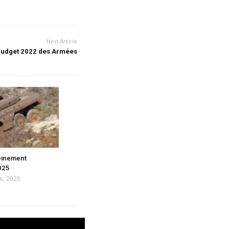
Next Article
 budget 2022 des Armées
einement
025
s, 2025