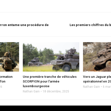
Carron entame une procédure de
Les premiers chiffres du
formation
Une première tranche de véhicules
Vers un Jaguar pl
ffon
SCORPION pour l’armée
opérationnel en 2
luxembourgeoise
26
Nathan Gain
6 mar
Nathan Gain
18 décembre, 2025