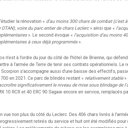
étudier la rénovation «
d’au moins 300 chars de combat (c’est à d
e OTAN), voire du parc entier de chars Leclerc
» ainsi que «
l’acqu
plémentaires
». Le second évoque «
l’acquisition d’au moins 4
plémentaires à ceux déjà programmés
».
 n’est à l’ordre du jour du côté de l’hôtel de Brienne, qui défen
ttre à l’armée de Terre de tenir ses contrats opérationnels. L
 Scorpion s’accompagne aussi d’une baisse des effectifs, pas
 700 en 2021. Ce parc de blindés restant «
relativement stable
» 
accroître significativement le niveau de mise sous blindage de l
X 10 RCR et 40 ERC 90 Sagaie encore en service, remplacés pa
vue non plus du côté du Leclerc. Des 406 chars livrés à l’armé
rogressivement retirés du service et huit ont été modifiés pour r