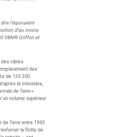
ire l’équivalent
isition d’au moins
00 VBMR Griffon et
d des cibles
e remplacement des
sés de 135 200
d’après le ministère,
’armée de Terre
».
r un volume supérieur
e de Terre entre 1993
enforcer la flotte de