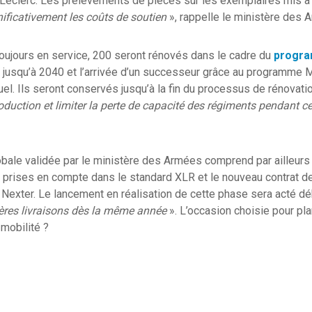
eclerc. Les prélèvements de pièces sur les exemplaires mis à l
nificativement les coûts de soutien
», rappelle le ministère des 
oujours en service, 200 seront rénovés dans le cadre du
progr
té jusqu’à 2040 et l’arrivée d’un successeur grâce au programme
tuel. Ils seront conservés jusqu’à la fin du processus de rénovati
roduction et limiter la perte de capacité des régiments pendant c
lobale validée par le ministère des Armées comprend par ailleur
prises en compte dans le standard XLR et le nouveau contrat 
 Nexter. Le lancement en réalisation de cette phase sera acté d
ères livraisons dès la même année
». L’occasion choisie pour pla
 mobilité ?