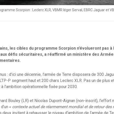
rogramme Scorpion : Leclerc XLR, VBMR léger Serval, EBRC Jaguar et VB
tains, les cibles du programme Scorpion n’évolueront pas à
ux défis sécuritaires, a réaffirmé un ministère des Armées
ementaires.
nus : d’ici une décennie, l’armée de Terre disposera de 300 Jagua
LTP-P segment haut et 200 chars Leclerc XLR. Pas un de plus et,
 l’ambition opérationnelle fixée pour 2030.
ard Bouley (LR) et Nicolas Dupont-Aignan (non-inscrit), l’effort
 d’un «
contexte actuel de réarmement mondial et de retour des r
s deux invitent à rehausser le niveau d’ambition de l’armée de Te