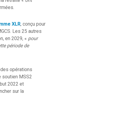
a retraite «
ont
Armées.
amme XLR
, conçu pour
 MGCS. Les 25 autres
on, en 2029, «
pour
ette période de
s des opérations
de soutien MSS2
ébut 2022 et
ncher sur la