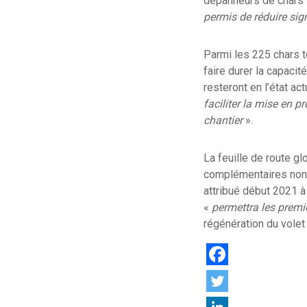
dépanneurs de chars L
permis de réduire sig
Parmi les 225 chars t
faire durer la capaci
resteront en l’état ac
faciliter la mise en p
chantier
».
La feuille de route g
complémentaires non 
attribué début 2021 à
«
permettra les premi
régénération du volet