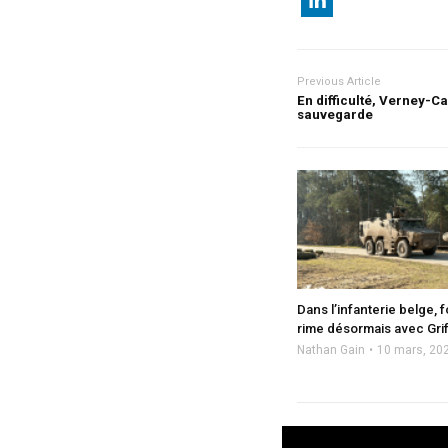
Previous Article
En difficulté, Verney-
sauvegarde
Dans l’infanterie belge, 
rime désormais avec Gri
Nathan Gain
10 mars, 20