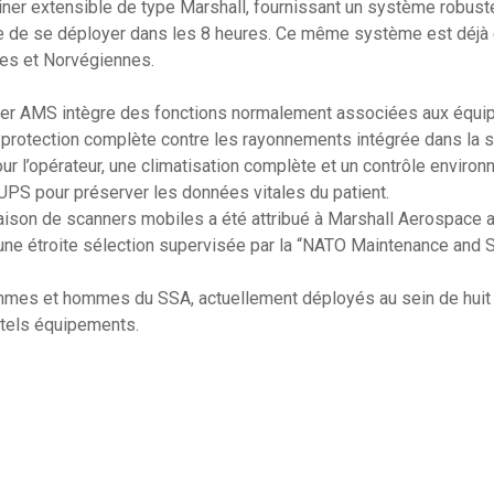
iner extensible de type Marshall, fournissant un système robust
le de se déployer dans les 8 heures. Ce même système est déjà 
ues et Norvégiennes.
r AMS intègre des fonctions normalement associées aux équip
ne protection complète contre les rayonnements intégrée dans la st
r l’opérateur, une climatisation complète et un contrôle environn
PS pour préserver les données vitales du patient.
vraison de scanners mobiles a été attribué à Marshall Aerospace
’une étroite sélection supervisée par la “NATO Maintenance and 
mmes et hommes du SSA, actuellement déployés au sein de huit
e tels équipements.