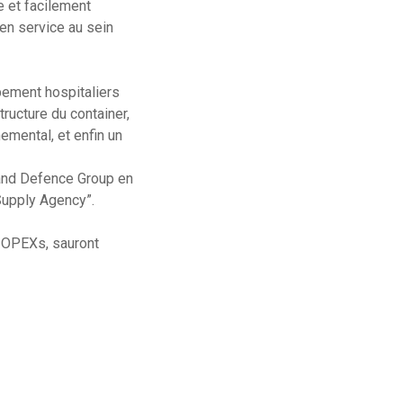
e et facilement
en service au sein
ement hospitaliers
ructure du container,
emental, et enfin un
 and Defence Group en
Supply Agency”.
 OPEXs, sauront